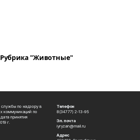
Рубрика "Животные"
 службы по надзору в
Телефон
ых коммуникаций по
8(34777) 2-13-95
дата принятия
Эл. почта
19 г.
iyryzan@mail.ru
Адрес