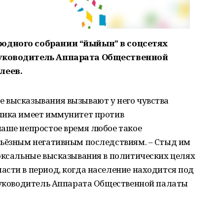
одного собрании “йыйын” в соцсетях
руководитель Аппарата Общественной
леев.
ие высказывания вызывают у него чувства
лика имеет иммунитет против
наше непростое время любое такое
рьёзным негативным последствиям. – Стыд им
доксальные высказывания в политических целях
сти в период, когда население находится под
 руководитель Аппарата Общественной палаты