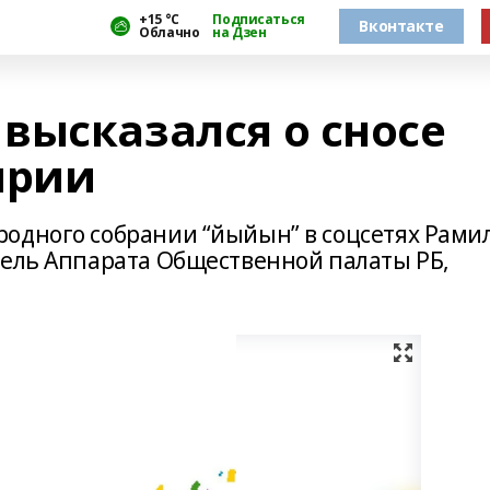
+15 °С
Подписаться
Вконтакте
Облачно
на Дзен
высказался о сносе
ирии
одного собрании “йыйын” в соцсетях Рами
тель Аппарата Общественной палаты РБ,