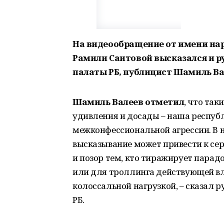
На видеообращение от имени нар
Рамили Саитовой высказался и 
палаты РБ, публицист Шамиль Ва
Шамиль
Валеев
отметил
, что так
удивления и досады – наша респуб
межконфессиональной агрессии. В 
высказывание может привести к се
и позор тем, кто тиражирует пара
или для троллинга действующей вла
колоссальной нагрузкой, – сказал
РБ.