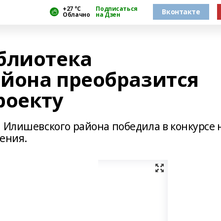
+27 °С
Подписаться
Вконтакте
Облачно
на Дзен
блиотека
йона преобразится
роекту
а Илишевского района победила в конкурсе 
ения.