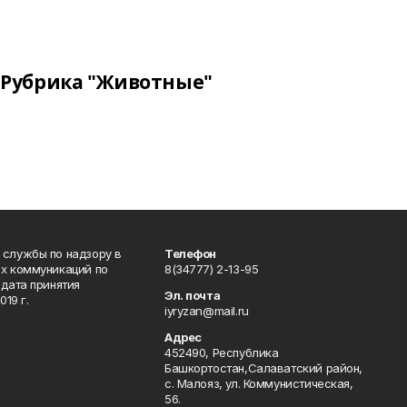
Рубрика "Животные"
 службы по надзору в
Телефон
ых коммуникаций по
8(34777) 2-13-95
дата принятия
Эл. почта
19 г.
iyryzan@mail.ru
Адрес
452490, Республика
Башкортостан,Салаватский район,
с. Малояз, ул. Коммунистическая,
56.