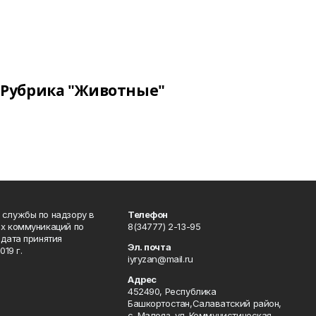
Рубрика "Животные"
 службы по надзору в
Телефон
ых коммуникаций по
8(34777) 2-13-95
дата принятия
Эл. почта
19 г.
iyryzan@mail.ru
Адрес
452490, Республика
Башкортостан,Салаватский район,
с. Малояз, ул. Коммунистическая,