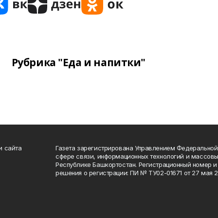
Рубрика "Еда и напитки"
и сайта
Газета зарегистрирована Управлением Федеральной
сфере связи, информационных технологий и массов
Республике Башкортостан. Регистрационный номер и 
решения о регистрации: ПИ № ТУ02-01671 от 27 мая 20