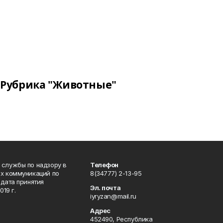
Рубрика "Животные"
 службы по надзору в
Телефон
ых коммуникаций по
8(34777) 2-13-95
дата принятия
Эл. почта
19 г.
iyryzan@mail.ru
Адрес
452490, Республика