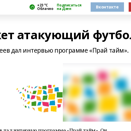
+23 °С
Подписаться
Вконтакте
Облачно
на Дзен
жет атакующий футбо
еев дал интервью программе «Прай тайм».
в дал интервью программе «Прай тайм». Он