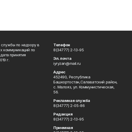
 службы по надзору в
Телефон
ых коммуникаций по
8(34777) 2-13-95
дата принятия
Эл. почта
19 г.
iyryzan@mail.ru
Адрес
452490, Республика
Башкортостан,Салаватский район,
с. Малояз, ул. Коммунистическая,
56.
Рекламная служба
8(34777) 2-05-86
Редакция
8(34777) 2-13-95
Приемная