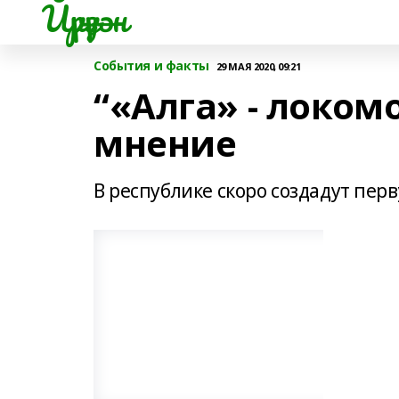
Йүрүҙән
События и факты
29 МАЯ 2020, 09:21
“«Алга» - локом
мнение
В республике скоро создадут пер