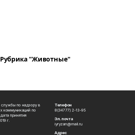
Рубрика "Животные"
 службы по надзору в
Телефон
ых коммуникаций по
8(34777) 2-13-95
дата принятия
Эл. почта
19 г.
iyryzan@mail.ru
Адрес