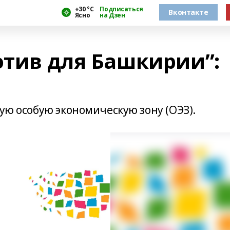
+30 °С
Подписаться
Вконтакте
Ясно
на Дзен
отив для Башкирии”:
вую особую экономическую зону (ОЭЗ).