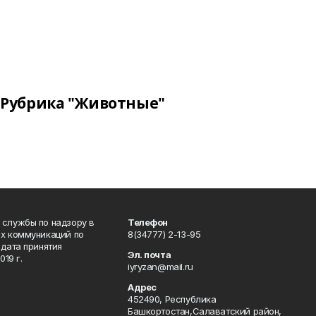
Рубрика "Животные"
 службы по надзору в
Телефон
ых коммуникаций по
8(34777) 2-13-95
дата принятия
Эл. почта
19 г.
iyryzan@mail.ru
Адрес
452490, Республика
Башкортостан,Салаватский район,