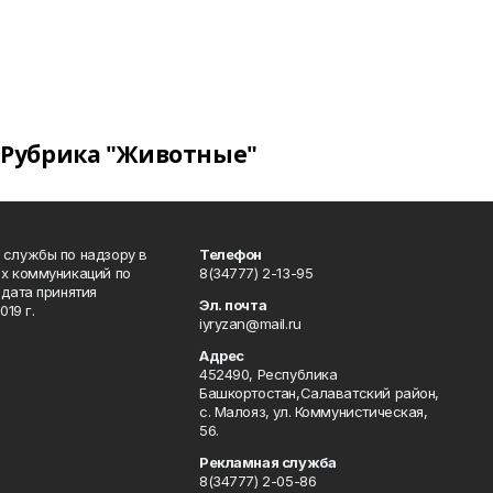
Рубрика "Животные"
 службы по надзору в
Телефон
ых коммуникаций по
8(34777) 2-13-95
дата принятия
Эл. почта
19 г.
iyryzan@mail.ru
Адрес
452490, Республика
Башкортостан,Салаватский район,
с. Малояз, ул. Коммунистическая,
56.
Рекламная служба
8(34777) 2-05-86