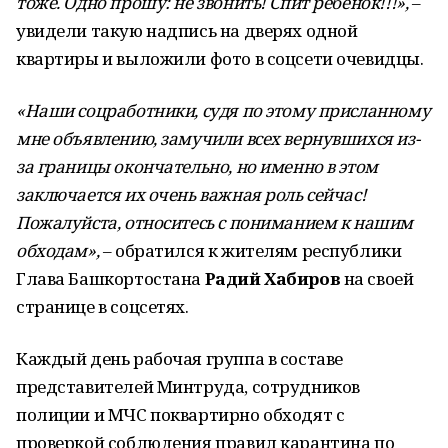
тоже. Одно прошу: не звонить! Спит ребёнок!!!»,
–
увидели такую надпись на дверях одной
квартиры и выложили фото в соцсети очевидцы.
«Наши соцработники, судя по этому присланному
мне объявлению, замучили всех вернувшихся из-
за границы окончательно, но именно в этом
заключается их очень важная роль сейчас!
Пожалуйста, относитесь с пониманием к нашим
обходам»,
– обратился к жителям республики
Глава Башкортостана
Радий Хабиров
на своей
странице в соцсетях.
Каждый день рабочая группа в составе
представителей Минтруда, сотрудников
полиции и МЧС поквартирно обходят с
проверкой соблюдения правил карантина по