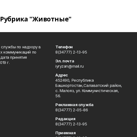
Рубрика "Животные"
 службы по надзору в
Телефон
ых коммуникаций по
8(34777) 2-13-95
дата принятия
Эл. почта
19 г.
iyryzan@mail.ru
Адрес
452490, Республика
Башкортостан,Салаватский район,
с. Малояз, ул. Коммунистическая,
56.
Рекламная служба
8(34777) 2-05-86
Редакция
8(34777) 2-13-95
Приемная