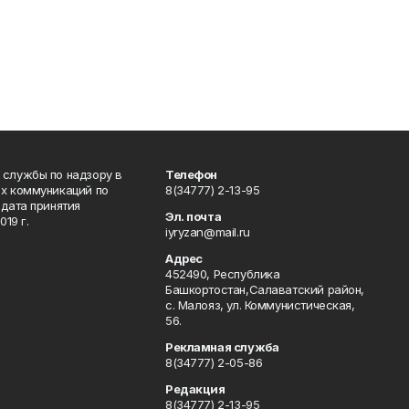
 службы по надзору в
Телефон
ых коммуникаций по
8(34777) 2-13-95
дата принятия
Эл. почта
19 г.
iyryzan@mail.ru
Адрес
452490, Республика
Башкортостан,Салаватский район,
с. Малояз, ул. Коммунистическая,
56.
Рекламная служба
8(34777) 2-05-86
Редакция
8(34777) 2-13-95