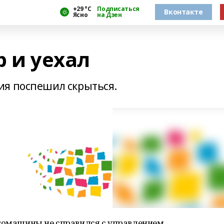
+29 °С
Подписаться
Вконтакте
Ясно
на Дзен
р и уехал
ия поспешил скрыться.
втомашины не справился с управлением,