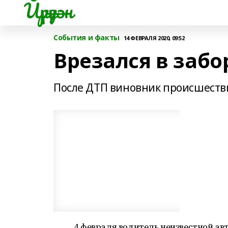
Йүрүҙән
События и факты
14 ФЕВРАЛЯ 2020, 09:52
Врезался в забо
После ДТП виновник происшеств
4 февраля водитель неизвестной а