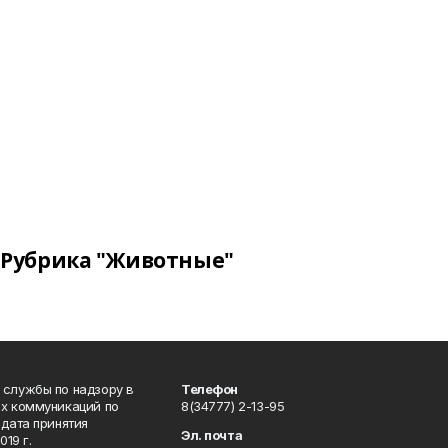
Рубрика "Животные"
 службы по надзору в
Телефон
ых коммуникаций по
8(34777) 2-13-95
дата принятия
Эл. почта
19 г.