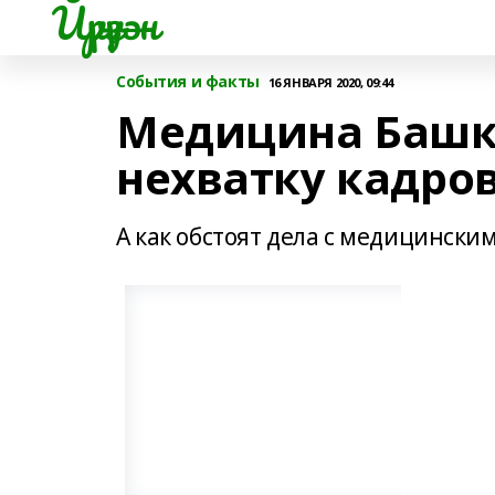
Йүрүҙән
События и факты
16 ЯНВАРЯ 2020, 09:44
Медицина Башк
нехватку кадро
А как обстоят дела с медицинск