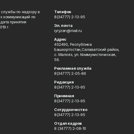
 службы по надзору в
Телефон
ых коммуникаций по
8(34777) 2-13-95
дата принятия
Эл. почта
19 г.
iyryzan@mail.ru
Адрес
452490, Республика
Башкортостан,Салаватский район,
с. Малояз, ул. Коммунистическая,
56.
Рекламная служба
8(34777) 2-05-86
Редакция
8(34777) 2-13-95
Приемная
8(34777) 2-13-95
Сотрудничество
8(34777) 2-13-95
Отдел кадров
8 (34777) 2-08-10