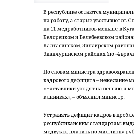
В республике остаются муниципали
на работу, а старые увольняются. С
на 11 медработников меньше, в Куга
Белорецком и Белебеевском районах 
Калтасинском, Зилаирском районах 
Зианчуринском районах (по -4 врача
По словам министра здравоохранен
кадрового дефицита – нежелание м
«Наставники уходят на пенсию, а мо
клиниках», – объяснил министр.
Устранять дефицит кадров в пробл
республиканским стандартам: выда
медвузах, платить по миллиону р