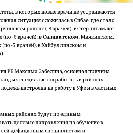
теты, в которых новые врачи не устраиваются
ложная ситуация сложилась в Сибае, где стало
рчинском районе (-8 врачей), в Стерлитамаке,
(по -6 врачей),
в Салаватском,
Миякинском,
(по -5 врачей), в Хайбуллинском и
).
ия РБ Максима Забелина, основная причина
олодых специалистов работать в районах.
лодёжь настроена на работу в Уфе и в частных
емных районах будут по единым
вать целевые направления на обучение в
ублей дефицитным специалистам и