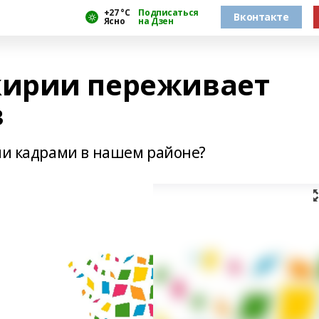
+27 °С
Подписаться
Вконтакте
Ясно
на Дзен
ирии переживает
в
ими кадрами в нашем районе?