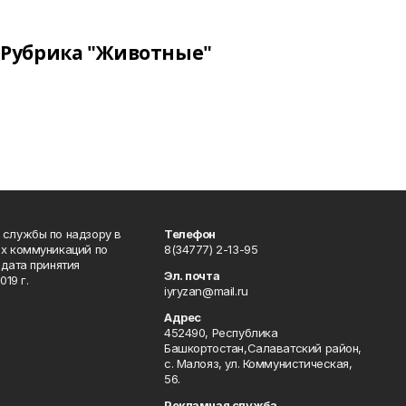
Рубрика "Животные"
 службы по надзору в
Телефон
ых коммуникаций по
8(34777) 2-13-95
дата принятия
Эл. почта
19 г.
iyryzan@mail.ru
Адрес
452490, Республика
Башкортостан,Салаватский район,
с. Малояз, ул. Коммунистическая,
56.
Рекламная служба