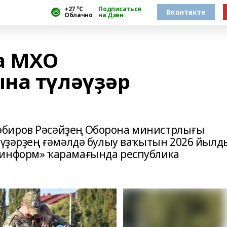
+27 °С
Подписаться
Вконтакте
Облачно
на Дзен
а МХО
на түләүҙәр
әбиров Рәсәйҙең Оборона министрлығы
ләүҙәрҙең ғәмәлдә булыу ваҡытын 2026 йыл
шинформ» ҡарамағында республика