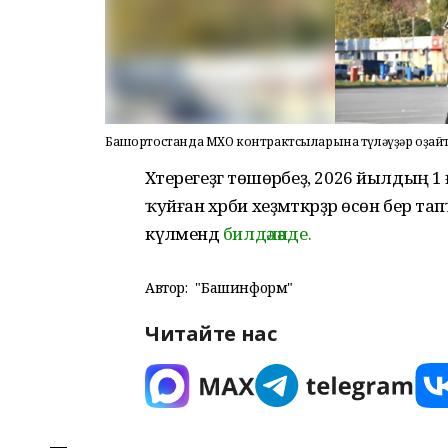
Башҡортостанда МХО контрактсыларына түләүҙәр оҙа
Хәтерегеҙгә төшөрәбеҙ, 2026 йылдың
ҡуйған хәрби хеҙмәткәрҙәр өсөн бер т
күләмендә
билдәләнде.
Автор:
"Башинформ"
Читайте нас