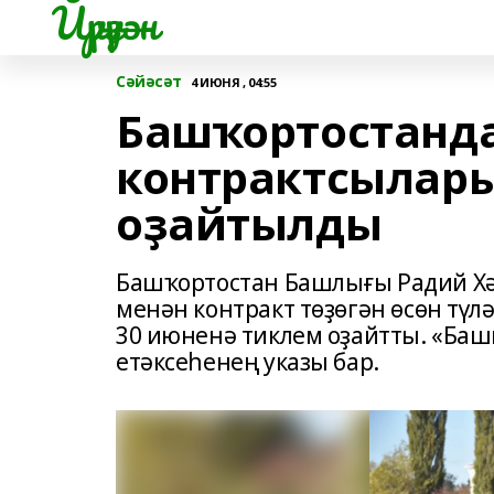
Йүрүҙән
Сәйәсәт
4 ИЮНЯ , 04:55
Башҡортостанд
контрактсылары
оҙайтылды
Башҡортостан Башлығы Радий Х
менән контракт төҙөгән өсөн тү
30 июненә тиклем оҙайтты. «Ба
етәксеһенең указы бар.