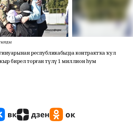
йтылды
 1 ғинуарынан республикабыҙҙа контрактҡа ҡул
апҡыр бирелә торған түләү 1 миллион һум