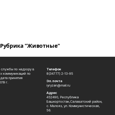
Рубрика "Животные"
 службы по надзору в
Телефон
ых коммуникаций по
8(34777) 2-13-95
дата принятия
Эл. почта
19 г.
iyryzan@mail.ru
Адрес
452490, Республика
Башкортостан,Салаватский район,
с. Малояз, ул. Коммунистическая,
56.