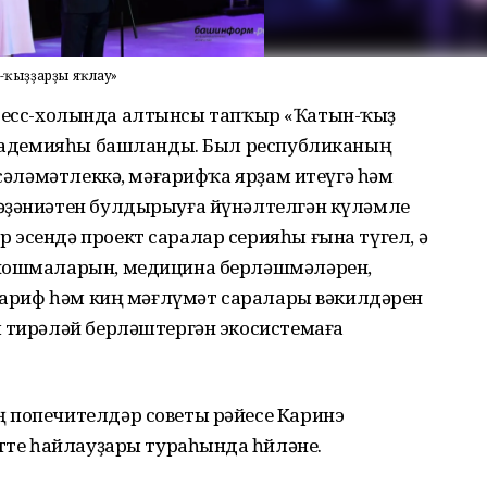
н-ҡыҙҙарҙы яҡлау»
конгресс-холында алтынсы тапҡыр «Ҡатын-ҡыҙ
 академияһы башланды. Был республиканың
 сәләмәтлеккә, мәғарифҡа ярҙам итеүгә һәм
әҙәниәтен булдырыуға йүнәлтелгән күләмле
эсендә проект саралар серияһы ғына түгел, ә
ойошмаларын, медицина берләшмәләрен,
әғариф һәм киң мәғлүмәт саралары вәкилдәрен
ы тирәләй берләштергән экосистемаға
 попечителдәр советы рәйесе Каринэ
әтте һайлауҙары тураһында һөйләне.