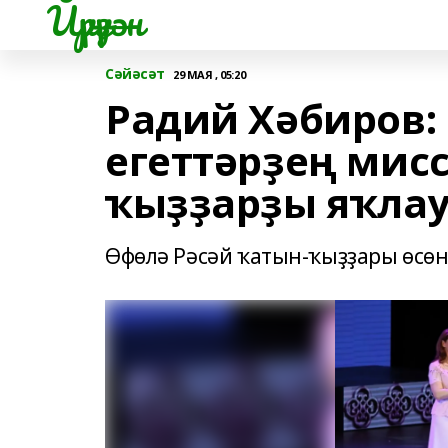
Йүрүҙән
Сәйәсәт
29 МАЯ , 05:20
Радий Хәбиров: 
егеттәрҙең мис
ҡыҙҙарҙы яҡла
Өфөлә Рәсәй ҡатын-ҡыҙҙары өсөн