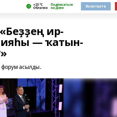
+23 °С
Подписаться
Вконтакте
Облачно
на Дзен
«Беҙҙең ир-
сияһы — ҡатын-
у»
 форум асылды.