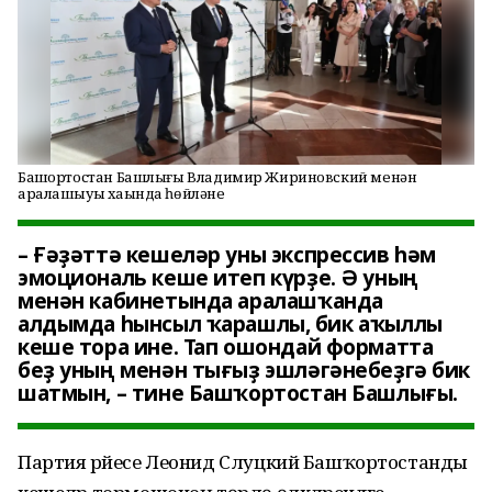
Башҡортостан Башлығы Владимир Жириновский менән
аралашыуы хаҡында һөйләне
– Ғәҙәттә кешеләр уны экспрессив һәм
эмоциональ кеше итеп күрҙе. Ә уның
менән кабинетында аралашҡанда
алдымда һынсыл ҡарашлы, бик аҡыллы
кеше тора ине. Тап ошондай форматта
беҙ уның менән тығыҙ эшләгәнебеҙгә бик
шатмын, – тине Башҡортостан Башлығы.
Партия рәйесе Леонид Слуцкий Башҡортостанды