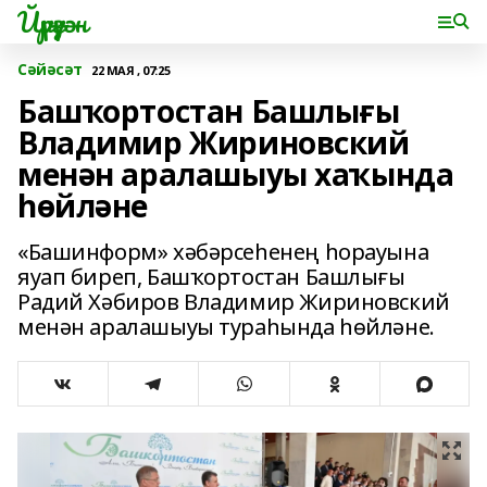
Йүрүҙән
Сәйәсәт
22 МАЯ , 07:25
Башҡортостан Башлығы
Владимир Жириновский
менән аралашыуы хаҡында
һөйләне
«Башинформ» хәбәрсеһенең һорауына
яуап биреп, Башҡортостан Башлығы
Радий Хәбиров Владимир Жириновский
менән аралашыуы тураһында һөйләне.