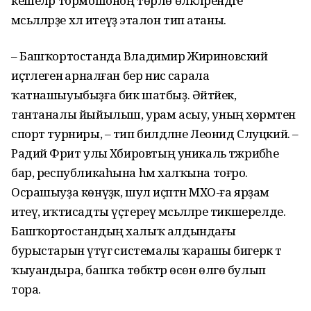
кешеләр тормошоноң төрлө өлкәләрендәге
мәсьәләләрҙе хәл итеүҙә эталон тип атаны.
– Башҡортостанда Владимир Жириновский
иҫтәлегенә арналған бер нисә сарала
ҡатнашыуыбыҙға бик шатбыҙ. Әйтәйек,
тантаналы йыйылыш, урам асыу, уның хөрмәтенә
спорт турниры, – тип билдәләне Леонид Слуцкий. –
Радий Фәрит улы Хәбировтың уникаль тәжрибәһе
бар, республикаһына һәм халҡына тоғро.
Осрашыуҙа көнүҙәк, шул иҫәптән МХО-ға ярҙам
итеү, иҡтисадты үҫтереү мәсьәләләре тикшерелде.
Башҡортостандың халыҡ алдындағы
бурыстарын үтәүгә системалы ҡарашы бигерәк тә
ҡыуандыра, башҡа төбәктәр өсөн өлгө булып
тора.