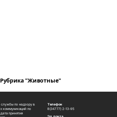
Рубрика "Животные"
 службы по надзору в
Телефон
ых коммуникаций по
8(34777) 2-13-95
дата принятия
Эл. почта