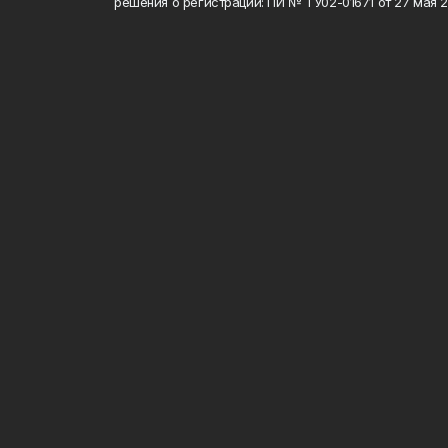
решения о регистрации: ПИ № ТУ02-01671 от 27 мая 20