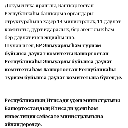
Доку­ментҡа ярашлы, Башҡортостан
Республикаһы башҡарма органдары
структураһына хәҙер 14 министрлыҡ, 11 дәүләт
комитеты, дүрт идаралыҡ, бер агентлыҡ һәм
бер дәүләт инспекцияһы инә.
Шулай итеп,
БР Эшҡыуарлыҡ һәм туризм
буйынса дәүләт комитеты Башҡортостан
Республикаһы Эшҡыуарлыҡ буйынса дәүләт
комитеты һәм Башҡортостан Республикаһы
туризм буйынса дәүләт комитетына бүленде.
Республиканың Иҡтисади үҫеш министрлығы
Башҡор­тостандың Иҡтисади үҫеш һәм
инвестиция сәйәсәте минист­рлығына
әйләндерелде.