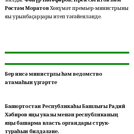
Рөстәм Моратов
Хөкүмәт премьер-минис­трының
яңы урынбаҫар­ҙары итеп тәғәйенләнде.
Бер нисә министрлыҡ һәм ведомство
атамаһын үҙгәртте
Башҡортостан Республикаһы Башлығы Радий
Хәбиров яңы указы менән республиканың
яңы башҡарма власть органдары струк­
тураһын билдәләне.