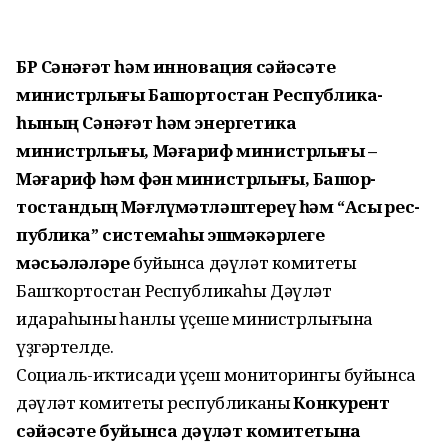
БР Сәнәғәт һәм инновация сәйәсәте
министрлығы Башҡортостан Респуб­лика­
һының Сәнәғәт һәм энер­гетика
министрлығы, Мәға­риф министрлығы –
Мәғариф һәм фән минис­трлығы, Баш­ҡор­
тостандың Мәғ­лүмәт­ләштереү һәм “Асыҡ рес­
публика” системаһы эшмәкәр­леге
мәсьәләләре
буйынса дәүләт комитеты
Башҡор­тостан Республикаһы Дәүләт
идараһының һанлы үҫеше министрлығына
үҙгәртелде.
Социаль-иҡтисади үҫеш мониторингы буйынса
дәүләт комитеты республиканың
Конкурент
сәйәсәте буйынса дәүләт комитетына