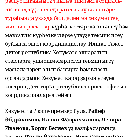
республиканың 2024 йылға тиклемге социаль-
иҡтисади үҫешенең стратегик йүнәлештәре
тураһында указда билдәләнгән хөкү­мәттең
милли проекттар
күрһәткестәренә өлгәшеү һәм
маҡсатлы күрһәт­кестәрҙе үтәүҙе тәьмин итеү
буйынса эшен координациялау. Илшат Тажет­
динов республика Хөкү­мәте аппаратын
етәкләргә, уның эшмәкә­рлеген тәьмин итеү
мәсьәләләрен алып барырға һәм власть
органдарының Хөкүмәт ҡарарҙарын үтәүен
контролдә тоторға, республика проект офисын
координацияларға тейеш.
Хөкүмәттә 7 вице-премьер була.
Рәйеф
Әбдрәхимов, Илшат Фәз­рахманов, Ленара
Иванова, Борис Беляев
үҙ вази­фаларында
ҡалды.
Фәнүр Йәғәфәров, Ирек Сәғитов һәм