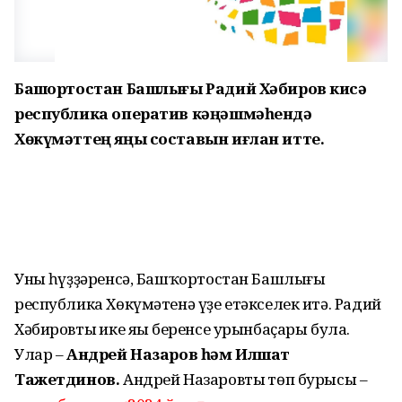
Башҡортостан Башлығы Радий Хәбиров кисә
республика оператив кәңәшмәһендә
Хөкүмәттең яңы составын иғлан итте.
Уның һүҙҙәренсә, Башҡортостан Башлығы
республика Хөкүмәтенә үҙе етәкселек итә. Радий
Хәбировтың ике яңы беренсе урынбаҫары була.
Улар –
Андрей Назаров һәм Илшат
Тажетдинов.
Андрей Назаровтың төп бурысы –