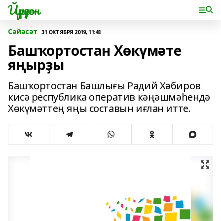
Йүрүҙән
Сәйәсәт
31 ОКТЯБРЯ 2019, 11:48
Башҡортостан Хөкүмәте
яңырҙы
Башҡортостан Башлығы Радий Хәбиров
кисә республика оператив кәңәшмәһендә
Хөкүмәттең яңы составын иғлан итте.