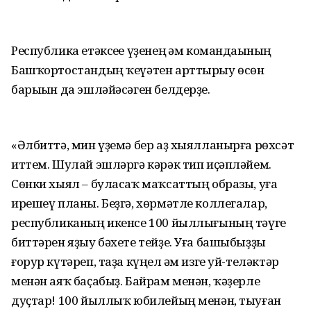
Республика етәксеһе үҙенең һәм командаһының
Башҡортостандың ҡеүәтен арттырыу өсөн
барыһын да эшләйәсәген белдерҙе.
«Әлбиттә, мин үҙемә бер аҙ хыялланырға рөхсәт
иттем. Шулай эшләргә кәрәк тип иҫәпләйем.
Сөнки хыял – буласаҡ маҡсаттың образы, уға
ирешеү планы. Беҙгә, хөрмәтле коллегалар,
республиканың икенсе 100 йыллығының тәүге
биттәрен яҙыу бәхете тейҙе. Уға башыбыҙҙы
ғорур күтәреп, таҙа күңел һәм изге уй-теләктәр
менән аяҡ баҫабыҙ. Байрам менән, ҡәҙерле
дуҫтар! 100 йыллыҡ юбилейың менән, тыуған