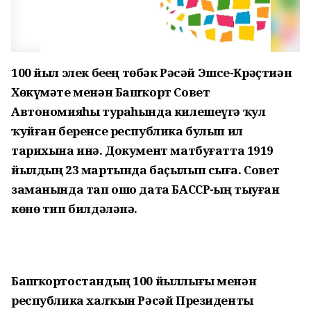
100 йыл элек беҙҙең төбәк Рәсәй Эшсе-Крәҫтиән
Хөкүмәте менән Башҡорт Совет
Автономияһы тураһында килешеүгә ҡул
ҡуйған беренсе республика булып ил
тарихына инә. Документ матбуғатта 1919
йылдың 23 мартында баҫылып сыға. Совет
заманында тап ошо дата БАССР-ҙың тыуған
көнө тип билдәләнә.
Башҡортостандың 100 йыл­лығы менән
республика халҡын Рәсәй Президенты