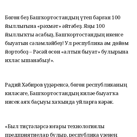
Бөгөн беҙ Башҡортостандың үтеп барған 100
йыллығына «рәхмәт» әйтәбеҙ. Яңы 100
йыллыҡты асабыҙ, Башҡортостандың икенсе
быуатын сәләмләйбеҙ! Ул республика һәм дөйөм
йортобоҙ – Рәсәй өсөн «алтын быуат» булырына
ихлас ышанабыҙ!».
Радий Хәбиров һүҙ­ҙәренсә, бөгөн республиканың
киләсәге, Башҡор­тос­тандың киләһе быуатҡа
нисек аяҡ баҫыуы хаҡында уйларға кәрәк.
«Был тиҫтәләрсә юғары технологиялы
предприятиелар булыр, республика үҙенең