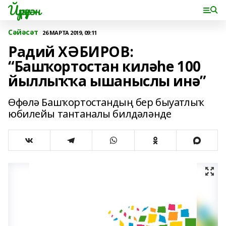
Йүрүҙән
Сәйәсәт
26 МАРТА 2019, 09:11
Радий ХӘБИРОВ:
“Башҡортостан киләһе 100
йыллыҡҡа ышаныслы инә”
Өфөлә Башҡортостандың бер быуатлыҡ
юбилейы тантаналы билдәләнде