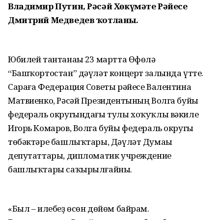
Владимир Путин, Рәсәй Хөкүмәте Рәйесе
Дмитрий Медведев ҡотланы.
Юбилей тантанаһы 23 мартта Өфөлә
“Башҡортостан” дәүләт концерт залында үтте.
Сараға Федерация Советы рәйесе Валентина
Матвиенко, Рәсәй Президентының Волга буйы
федераль округындағы тулы хоҡуҡлы вәкиле
Игорь Комаров, Волга буйы федераль округы
төбәктәре башлыҡтары, Дәүләт Думаһы
депутаттары, дипломатик учреждение
башлыҡтары саҡы­рылғайны.
«Был – илебеҙ өсөн дөйөм байрам.