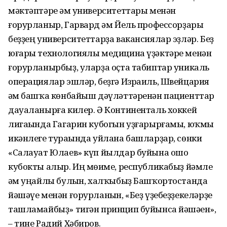
мәктәптәре һәм университеттары менән
ғорурланыр, Гарвард һәм Йель профессорҙары
беҙҙең университеттарҙа вакансиялар эҙләр. Беҙ
юғары технологиялы медицина үҙәктәре менән
ғорурланырбыҙ, уларҙа оҫта табип­тар уникаль
опера­циялар эшләр, беҙгә Израиль, Швей­цария
һәм башҡа көнбайыш дәү­ләт­тәренән па­циенттар
дауа­ла­нырға килер. Ә Континенталь хок­кей
лигаһында Гага­рин кубогын уҙға­рырғамы, юҡмы
икәнлеге тураһында уйлана башларҙар, сөнки
«Салауат Юлаев» күп йылдар буйына ошо
кубокты алыр. Иң мөһиме, республикабыҙ йәмле
һәм уңайлы булһын, халҡыбыҙ Башҡортостанда
йәшәүе менән ғорурланһын, «Беҙ үҙебеҙҙекеләрҙе
ташламайбыҙ» тигән принцип буйынса йәшәһен»,
– тине Радий Хәбиров.