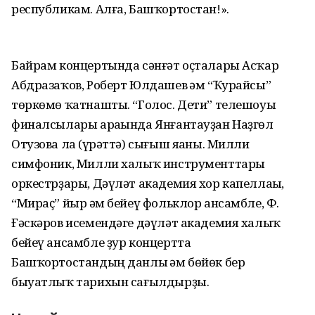
республикам. Алға, Башҡортостан!».
Байрам концертында сәнғәт оҫталары Асҡар
Абдразаҡов, Роберт Юлдашев һәм “Ҡурайсы”
төркөмө ҡатнашты. “Голос. Дети” телешоуы
финалсылары араһында Янғантауҙан Наҙгөл
Отузова ла (һүрәттә) сығыш яһаны. Милли
симфоник, Милли халыҡ инструменттары
оркестрҙары, Дәүләт академия хор капеллаһы,
“Мираҫ” йыр һәм бейеү фольклор ансамбле, Ф.
Ғәскәров исемендәге дәүләт академия халыҡ
бейеү ансамбле ҙур концертта
Башҡортостандың данлы һәм бөйөк бер
быуатлыҡ тарихын сағылдырҙы.