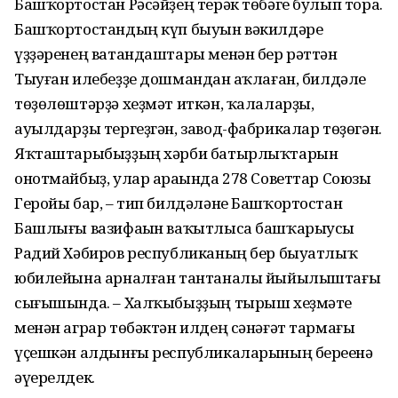
Башҡортостан Рәсәйҙең терәк төбәге булып тора.
Башҡортостандың күп быуын вәкилдәре
үҙҙәренең ватандаштары менән бер рәттән
Тыуған илебеҙҙе дошмандан һаҡлаған, билдәле
төҙөлөштәрҙә хеҙмәт иткән, ҡалаларҙы,
ауылдарҙы тергеҙгән, завод-фабрикалар төҙөгән.
Яҡташтарыбыҙҙың хәрби батырлыҡтарын
онотмайбыҙ, улар араһында 278 Советтар Союзы
Геройы бар, – тип билдәләне Башҡортостан
Башлығы вазифаһын ваҡытлыса башҡарыусы
Радий Хәбиров республиканың бер быуатлыҡ
юбилейына арналған тантаналы йыйылыштағы
сығышында. – Халҡыбыҙҙың тырыш хеҙмәте
менән аграр төбәктән илдең сәнәғәт тармағы
үҫешкән алдынғы республикаларының береһенә
әүерелдек.