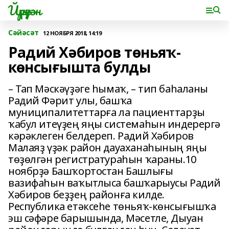
Йүрүҙән
Сәйәсәт
12 НОЯБРЯ 2018, 14:19
Радий Хәбиров төньяҡ-
көнсығышта булды
– Тап Мәскәүҙәге һымаҡ, – тип баһаланы
Радий Фәрит улы, башҡа
муниципалитеттарға ла пациенттарҙы
ҡабул итеүҙең яңы системаһын индерергә
кәрәклеген белдереп. Радий Хәбиров
Малаяҙ үҙәк район дауаханаһының яңы
төҙөлгән регистратураһын ҡараны.10
ноябрҙә Башҡортостан Башлығы
вазифаһын ваҡытлыса башҡарыусы Радий
Хәбиров беҙҙең районға килде.
Республика етәксеһе төньяҡ-көнсығышҡа
эш сәфәре барышында, Мәсетле, Дыуан