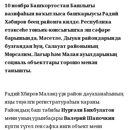
10 ноябрҙә Башҡортостан Башлығы
вазифаһын ваҡытлыса башҡарыусы Радий
Хәбиров беҙҙең районға килде. Республика
етәксеһе төньяҡ-көнсығышҡа эш сәфәре
барышында, Мәсетле, Дыуан райондарында
булғандан һуң, Салауат районының
Мөрсәлим, Лағыр һәм Малаяҙ ауылдарының
социаль объекттары торошо менән
танышты.
Радий Хәбиров Малаяҙ үҙәк район дауаханаһының
яңы төҙөлгән регистратураһын ҡараны.
Райондың баш табибы
Нурғәли Бикбулатов
менән уның урынбаҫары
Валерий Шапочкин
күптән түгел генә сафҡа ингән объект менән