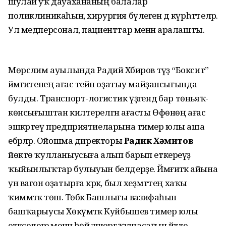
шулай уҡ дауахананың балалар
поликлиникаһын, хирургия бүлеген дә күрһәттеләр.
Ул медперсонал, пациенттар менән аралашты.
Мөрсәлим ауылында Радий Хәбиров тәүҙә “Боксит”
йәмғиәтенең ағас тейәп оҙатыу майҙансығында
булды. Транспорт-логистик үҙәгендә бар төньяҡ-
көнсығыштан килтерелгән ағасты Өфөнөң ағас
эшкәртеү предприятиеларына тимер юлы аша
ебәрәләр. Ойошма директоры
Радик Хәмитов
йөктө ҡулланыусыға алып барып еткереүҙә
ҡыйынлыҡтар булыуын белдерҙе. Йәмғиәткә айына
ун вагон оҙатырға кәрәк, был хеҙмәттең хаҡы
ҡиммәткә төшә. Төбәк Башлығы вазифаһын
башҡарыусы Хөкүмәткә Куйбышев тимер юлы
етәкселеге менән һөйләшергә ҡушасағын әйтте.