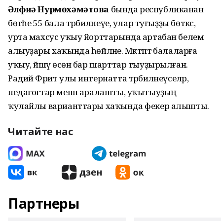
Әлфиә Нурмөхәмәтова
бында республиканан
бөтәһе 55 бала тәрбиәләнеүе, улар туғыҙҙы бөткәс,
урта махсус уҡыу йорттарында артабан белем
алыуҙары хаҡында һөйләне. Мәктәптә балаларға
уҡыу, йәшәү өсөн бар шарттар тыуҙырылған.
Радий Фәрит улы интернатта тәрбиәләнеүселәр,
педагогтар менән аралашты, уҡытыуҙың
ҡулайлы варианттары хаҡында фекер алышты.
Читайте нас
Партнеры