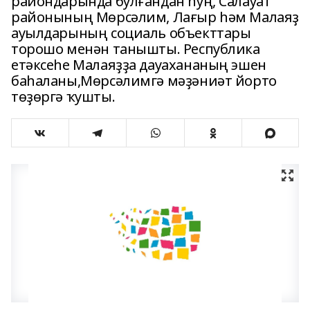
райондарында булғандан һуң, Салауат
районының Мөрсәлим, Лағыр һәм Малаяҙ
ауылдарының социаль объекттары
торошо менән танышты. Республика
етәксеһе Малаяҙҙа дауахананың эшен
баһаланы,Мөрсәлимгә мәҙәниәт йорто
төҙөргә ҡушты.