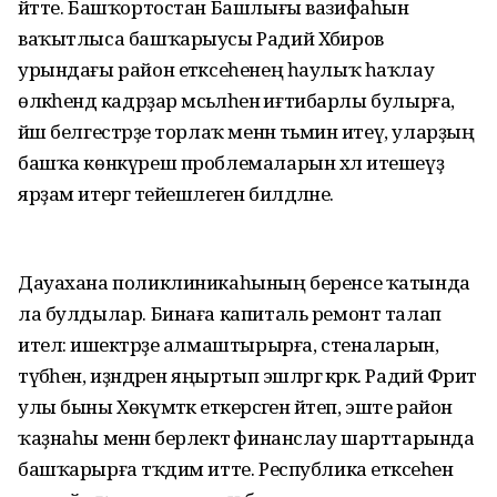
әйтте. Башҡортостан Башлығы вазифаһын
ваҡытлыса башҡарыусы Радий Хәбиров
урындағы район етәксеһенең һаулыҡ һаҡлау
өлкәһендә кадрҙар мәсьәләһенә иғтибарлы булырға,
йәш белгестәрҙе торлаҡ менән тәьмин итеү, уларҙың
башҡа көнкүреш проблемаларын хәл итешеүҙә
ярҙам итергә тейешлеген билдәләне.
Дауахана поликлиникаһының беренсе ҡатында
ла булдылар. Бинаға капиталь ремонт талап
ителә: ишектәрҙе алмаштырырға, стеналарын,
түбәһен, иҙәндәрен яңыртып эшләргә кәрәк. Радий Фәрит
улы быны Хөкүмәткә еткерәсәген әйтеп, эште район
ҡаҙнаһы менән берлектә финанслау шарттарында
башҡарырға тәҡдим итте. Республика етәксеһенә