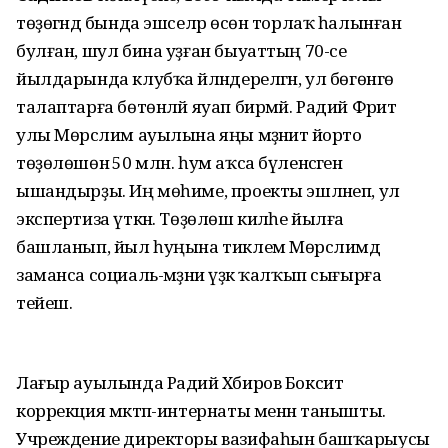
төҙөгәндә бында эшселәр өсөн торлаҡ һалынған
булған, шул бина уҙған быуаттың 70-се
йылдарында клубҡа әйләндерелгән, ул бөгөнгө
талаптарға бөтөнләй яуап бирмәй. Радий Фәрит
улы Мөрсәлим ауылына яңы мәҙәниәт йорто
төҙөлөшөнә 50 млн. һум аҡса бүленәсәгенә
ышандырҙы. Иң мөһиме, проекты эшләнеп, ул
экспертиза үткән. Төҙөлөш киләһе йылға
башланып, йыл һуңына тиклем Мөрсәлимдә
заманса социаль-мәҙәни үҙәк ҡалҡып сығырға
тейеш.
Лағыр ауылында Радий Хәбиров Боксит
коррекция мәктәп-интернаты менән танышты.
Учреждение директоры вазифаһын башҡарыусы