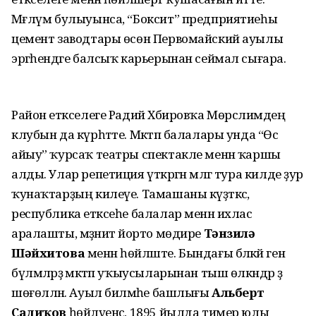
Мәғлүм булыуынса, “Боксит” предприятиеһы
цемент заводтары өсөн Первомайский ауылы
эргәһендәге балсыҡ карьерынан сеймал сығара.
Район етәкселеге Радий Хәбировҡа Мөрсәлимдең
клубын да күрһәтте. Мәктәп балалары унда “Өс
айыу” ҡурсаҡ театры спектакле менән ҡаршы
алды. Улар репетиция үткәргән мәлгә тура килде ҙур
ҡунаҡтарҙың килеүе. Тамашаны күҙәткәс,
республика етәксеһе балалар менән ихлас
аралашты, мәҙәниәт йорто мөдире
Тәнзилә
Шәйхитова
менән һөйләште. Бындағы бәләкәй генә
бүлмәләрҙә мәктәп уҡыусыларынан тыш өлкәндәр ҙә
шөғөлләнә. Ауыл биләмәһе башлығы
Альберт
Садиҡов
һөйләүенсә, 1895 йылда тимер юлы