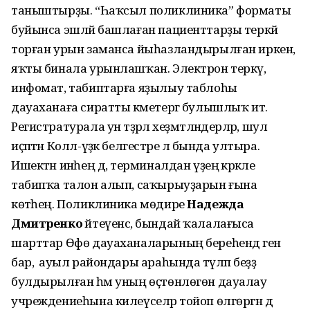
таныштырҙы. “Һаҡсыл поликлиника” форматы
буйынса эшләй башлаған пациенттарҙы теркәй
торған урын заманса йыһазландырылған иркен,
яҡты бинала урынлашҡан. Электрон теркәү,
инфомат, табиптарға яҙылыу таблоһы
дауаханаға сиратты кәметергә булышлыҡ итә.
Регистратурала ун тәҙрәлә хеҙмәтләндерәләр, шул
иҫәптән Колл-үҙәк белгестәре лә бында ултыра.
Ишектән инәһең дә, терминалдан үҙеңә кәрәкле
табипҡа талон алып, саҡырыуҙарын ғына
көтәһең. Поликлиника мөдире
Надежда
Дмитренко
әйтеүенсә, бындай ҡалалағыса
шарттар Өфө дауаханаларының береһендә генә
бар, ә ауыл райондары араһында тәүләп беҙҙә
булдырылған һәм уның өҫтөнлөгөн дауалау
учреждениеһына килеүселәр тойоп өлгөргән дә