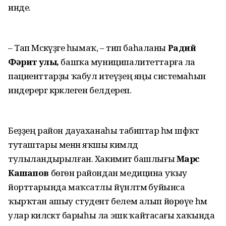
инде.
– Тап Мәскәүҙәге һымаҡ, – тип баһаланы
Радий
Фәрит улы,
башҡа муниципалитеттарға ла
пациенттарҙы ҡабул итеүҙең яңы системаһын
индерергә кәрәклеген белдереп.
Беҙҙең район дауаханаһы табиптар һәм шәфҡәт
туташтары менән яҡшы кимәлдә
тулыландырылған. Хакимиәт башлығы
Марс
Кашапов
бөгөн райондан медицина уҡыу
йорттарында маҡсатлы йүнәлтмә буйынса
ҡырҡтан ашыу студент белем алып йөрөүе һәм
улар киләсәктә барыһы ла эшкә ҡайтасағы хаҡында