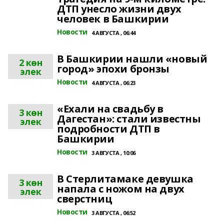
ДТП унесло жизни двух
человек в Башкирии
Новости
4 АВГУСТА , 06:44
В Башкирии нашли «новый
2 көн
город» эпохи бронзы
элек
Новости
4 АВГУСТА , 06:23
«Ехали на свадьбу в
3 көн
Дагестан»: стали известны
элек
подробности ДТП в
Башкирии
Новости
3 АВГУСТА , 10:06
В Стерлитамаке девушка
3 көн
напала с ножом на двух
элек
сверстниц
Новости
3 АВГУСТА , 06:52