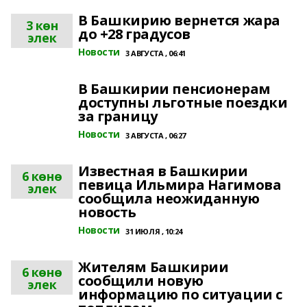
В Башкирию вернется жара
3 көн
до +28 градусов
элек
Новости
3 АВГУСТА , 06:41
В Башкирии пенсионерам
доступны льготные поездки
за границу
Новости
3 АВГУСТА , 06:27
Известная в Башкирии
6 көнө
певица Ильмира Нагимова
элек
сообщила неожиданную
новость
Новости
31 ИЮЛЯ , 10:24
Жителям Башкирии
6 көнө
сообщили новую
элек
информацию по ситуации с