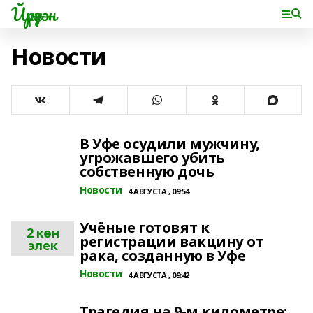
Йүрүҙән
Новости
В Уфе осудили мужчину,
угрожавшего убить
собственную дочь
Новости
4 АВГУСТА , 09:54
Учёные готовят к
2 көн
регистрации вакцину от
элек
рака, созданную в Уфе
Новости
4 АВГУСТА , 09:42
Трагедия на 9-м километре: