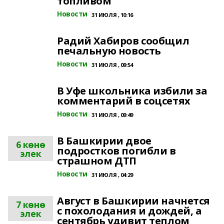
топливом
Новости
31 ИЮЛЯ , 10:16
Радий Хабиров сообщил
печальную новость
Новости
31 ИЮЛЯ , 09:54
В Уфе школьника избили за
комментарий в соцсетях
Новости
31 ИЮЛЯ , 09:49
В Башкирии двое
6 көнө
подростков погибли в
элек
страшном ДТП
Новости
31 ИЮЛЯ , 04:29
Август в Башкирии начнется
7 көнө
с похолодания и дождей, а
элек
сентябрь удивит теплом