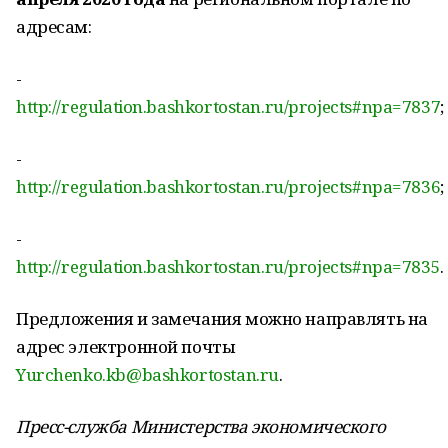
адресам:
-
http://regulation.bashkortostan.ru/projects#npa=7837
;
-
http://regulation.bashkortostan.ru/projects#npa=7836
;
-
http://regulation.bashkortostan.ru/projects#npa=7835
.
Предложения и замечания можно направлять на
адрес электронной почты
Yurchenko.kb@bashkortostan.ru
.
Пресс-служба Министерства экономического