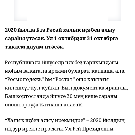
2020 йылда Бөтә Рәсәй халыҡ иҫәбен алыу
сараһы үтәсәк. Ул 1 октябрҙән 31 октябргә
тиклем дауам итәсәк.
Республикала йәшәүселәр илебеҙ тарихындағы
мөһим ваҡиғала ирекмән булараҡ ҡатнаша ала.
“Росмолодежь” һәм “Ростат” ошо хаҡтағы
килешеүгә ҡул ҡуйған. Был документҡа ярашлы,
Башҡортостанда йәшәүсе 20 мең кеше сараны
ойоштороуҙа ҡатнаша аласаҡ.
“Халыҡ иҫәбен алыу ирекмәндәре” – 2020 йылдың
иң ҙур ирекле проекты. Ул Рәсәй Президенты