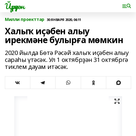
Йүрүҙән
Милли проекттар
30 ЯНВАРЯ 2020, 06:11
Халыҡ иҫәбен алыу
ирекмәне булырға мөмкин
2020 йылда Бөтә Рәсәй халыҡ иҫәбен алыу
сараһы үтәсәк. Ул 1 октябрҙән 31 октябргә
тиклем дауам итәсәк.