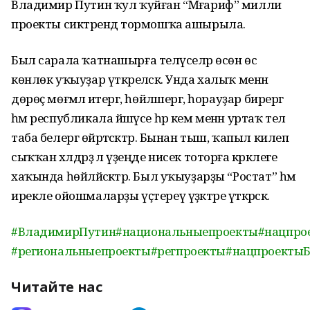
Владимир Путин ҡул ҡуйған “Мәғариф” милли
проекты сиктәрендә тормошҡа ашырыла.
Был сарала ҡатнашырға теләүселәр өсөн өс
көнлөк уҡыуҙар үткәреләсәк. Унда халыҡ менән
дөрөҫ мөғәмәлә итергә, һөйләшергә, һорауҙар бирергә
һәм республикала йәшәүсе һәр кем менән уртаҡ тел
таба белергә өйрәтәсәктәр. Бынан тыш, ҡапыл килеп
сыҡҡан хәлдәрҙә лә үҙеңде нисек тоторға кәрәклеге
хаҡында һөйләйәсәктәр. Был уҡыуҙарҙы “Ростат” һәм
ирекле ойошмаларҙы үҫтереү үҙәктәре үткәрәсәк.
#ВладимирПутин
#национальныепроекты
#нацпро
#региональныепроекты
#регпроекты
#нацпроекты
Читайте нас