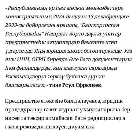
- Республиканың ер һәм мөлкәт мөнәсәбәттәре
министрлығының 2024 йылдың 13 декабрендәге
2999-сы бойороғона ярашлы, "Башҡортостан
Республикаһы" Нәшриәт йорто дәүләт унитар
предприятиеһы акционерҙар йәмғиәте итеп
үҙгәртелде. Яңы юридик шәхес бөгөн теркәлде. Уға
яңы ИНН, ОГРН бирелде. Әле Бөтә документтарҙы
һәм филиалдарҙы, киң мәғлүмәт сараларын
Роскомнадзорҙа теркәү буйынса ҙур эш
башҡарыласаҡ,
- тине
Рәсүл Сәфәрғәлиев
.
Предприятие етәксеһе билдәләүенсә, юридик
процедуралар гәзит-журнал уҡыусыларына бер
нисек тә тәьҫир итмәйәсәк: бөтә редакциялар ҙа
ғәҙәти режимда эшләүен дауам итә.