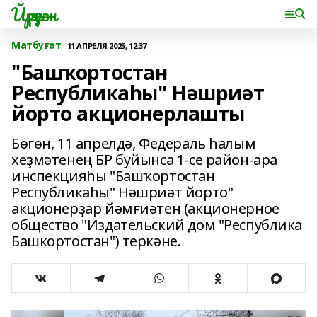
Йүрүҙән
Матбуғат
11 АПРЕЛЯ 2025, 12:37
"Башҡортостан
Республикаһы" Нәшриәт
йорто акционерлашты
Бөгөн, 11 апрелдә, Федераль һалым
хеҙмәтенең БР буйынса 1-се район-ара
инспекцияһы "Башҡортостан
Республикаһы" Нәшриәт йорто"
акционерҙар йәмғиәтен (акционерное
общество "Издательский дом "Республика
Башкортостан") теркәне.