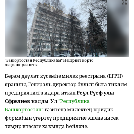
"Башҡортостан Республикаһы" Нәшриәт йорто
акционерлашты
Берҙәм дәүләт күсемһеҙ милек реестрына (ЕГРН)
ярашлы, Генераль директор булып быға тиклем
предприятиеға идара иткән
Рәсүл Рәүеф улы
Сәфәрғәлиев
ҡалды. Ул
"Республика
Башкортостан"
гәзитенә милектең юридик
формаһын үҙгәртеү предприятие эшенә нисек
тәьҫир итәсәге хаҡында һөйләне.