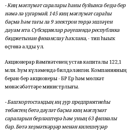
- Киң мәғлүмәт саралары һаны буйынса беҙҙә бер
нәмә лә үҙгәрмәй. 145 киң мәғлүмәт сараһы
баҫма һәм тағы ла 9 электрон төрҙә эшләүен
дауам итә. Субсидиялар рәүешендә республика
бюджетынан финанслау һаҡлана,
- тип һыҙыҡ
өҫтөнә алды ул.
Акционерҙар йәмғиәтенең устав капиталы 122,1
млн. һум күләмендә билдәләнгән. Компанияның
берҙән-бер акционеры - БР Ер һәм мөлкәт
мөнәсәбәттәре министрлығы.
- Башҡортостандың иң ҙур предприятиеһы
төбәктең бөтә дәүләт баҫма киң мәғлүмәт
сараларын берләштерә һәм уның 63 филиалы
бар. Бөтә хеҙмәткәрҙәр менән килешеүҙәр