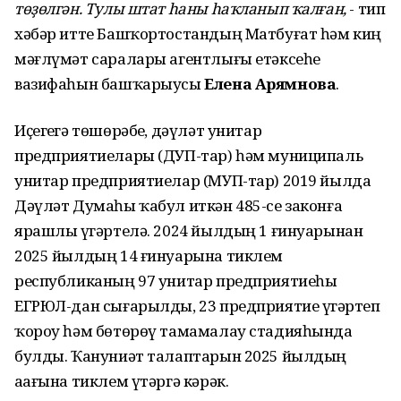
төҙөлгән. Тулы штат һаны һаҡланып ҡалған,
- тип
хәбәр итте Башҡортостандың Матбуғат һәм киң
мәғлүмәт саралары агентлығы етәксеһе
вазифаһын башҡарыусы
Елена Арямнова
.
Иҫегеҙгә төшөрәбеҙ, дәүләт унитар
предприятиелары (ДУП-тар) һәм муниципаль
унитар предприятиелар (МУП-тар) 2019 йылда
Дәүләт Думаһы ҡабул иткән 485-се законға
ярашлы үҙгәртелә. 2024 йылдың 1 ғинуарынан
2025 йылдың 14 ғинуарына тиклем
республиканың 97 унитар предприятиеһы
ЕГРЮЛ-дан сығарылды, 23 предприятие үҙгәртеп
ҡороу һәм бөтөрөү тамамалау стадияһында
булды. Ҡануниәт талаптарын 2025 йылдың
аҙағына тиклем үтәргә кәрәк.