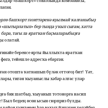
йылдар «Башҡорт» совхозында комбайнсы,
ләгән.
 төрлө башҡорт гәзиттәренә яҙылмай ҡалғаныбыҙ
еҙ «шытырлатып» бер тында уҡып сығам, хатта
да бара, тағы ла яратҡан баҫмаларыбыҙға
ы олатай.
ғинәйе беренсе ярты йыллыҡта яратҡан
өгә, тейешле адресҡа ебәргән.
ған отошта ҡатнашып бүләк оттоғоҙ бит! Үәт,
лары, тигән ҡыуаныслы хәбәр алғас улар
ға бик шатбыҙ, ҡыуанып тотонорға насип
т! Был беҙҙең өсөн ысын сюрприз булды.
район гәзитенең һәр ваҡыт йәшәүен теләйбеҙ.