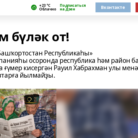
+23 °С
Подписаться
Вконтакте
Облачно
на Дзен
м бүләк от!
«Башҡортостан Республикаһы»
мпанияһы осоронда республика һәм район 
 ғүмер кисергән Рауил Хабрахман улы мен
втарға йылмайҙы.