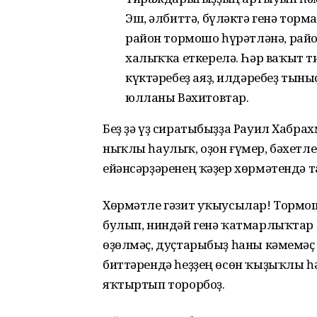
Эш, әлбиттә, бүләктә генә торм
район тормошо һүрәтләнә, рай
халыҡҡа еткерелә. Һәр ваҡыт 
күктәребеҙ аяҙ, илдәребеҙ тыныс
юлланы Вәхитовтар.
Беҙ ҙә үҙ сиратыбыҙҙа Рауил Хабр
ныҡлы һаулыҡ, оҙон ғүмер, бәхетл
ейәнсәрҙәренең ҡәҙер хөрмәтендә т
Хөрмәтле гәзит уҡыусылар! Тормош
булып, ниндәй генә ҡатмарлыҡтар
өҙөлмәҫ, дуҫтарыбыҙ һаны кәмемәҫ т
биттәрендә һеҙҙең өсөн ҡыҙыҡлы һ
яҡтыртып торорбоҙ.