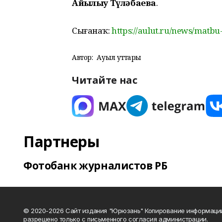
Айһылыу Түләбаева
.
Сығанаҡ:
https://aulut.ru/news/matbu-
Автор:
Ауыл уттары
Читайте нас
Партнеры
Фотобанк журналистов РБ
© 2020-2026 Сайт издания "Юрюзань" Копирование информаци
разрешено только с письменного согласия администрации.