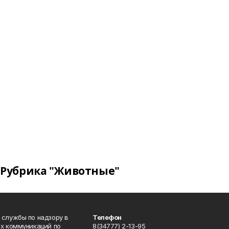
Рубрика "Животные"
 службы по надзору в
Телефон
ых коммуникаций по
8(34777) 2-13-95