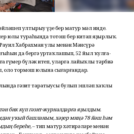
өйләшеп ултырыу үҙе бер матур мәл инде.
мер юлы тураһында тотош бер китап яҙырлыҡ.
Рауил Хабрахман улы менән Мәнсүрә
ғыһын да бергә уртаҡлашып, 52 йыл ҡулға-
ға ғүмер бүләк итеп, уларға лайыҡлы тәрбиә
еп, оло тормош юлына сығарғандар.
лында гәзит таратыусы булып эшләп хаҡлы
ектән бик күп гәзит-журналдарға яҙылдым.
мдән уҡый башланым, хәҙер миңә 78 йәш һәм
мдың береһе,
– тип матур хәтирәләре менән