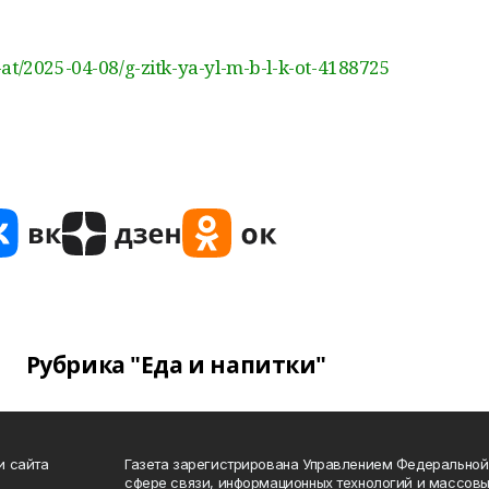
at/2025-04-08/g-zitk-ya-yl-m-b-l-k-ot-4188725
Рубрика "Еда и напитки"
и сайта
Газета зарегистрирована Управлением Федеральной
сфере связи, информационных технологий и массов