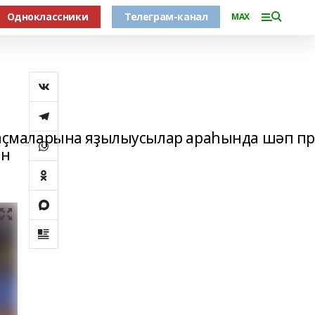
Одноклассники
Телеграм-канал
MAX
баҫмаларына яҙылыусылар араһында шәп пр
ән