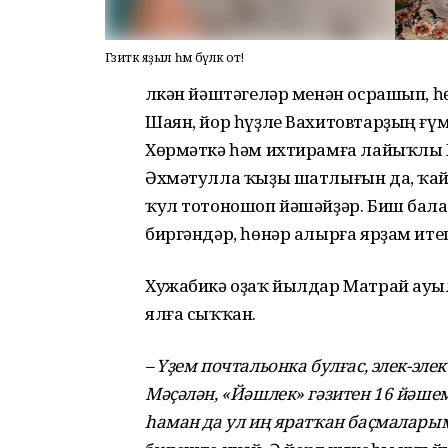
Гәзиткә яҙыл һәм бүләк от!
Өлкән йәштәгеләр менән осрашып, һ
Шаян, йор һүҙле Вахитовтарҙың ғү
Хөрмәткә һәм ихтирамға лайыҡлы 
Әхмәтулла ҡыҙы шатлығын да, ҡай
ҡул тотоношоп йәшәйҙәр. Биш бала
биргәндәр, һөнәр алырға ярҙам ит
Хужабикә оҙаҡ йылдар Матрай ауы
ялға сыҡҡан.
– Үҙем почтальонка булғас, элек-эл
Мәҫәлән, «Йәшлек» гәзитен 16 йәше
һаман да ул иң яратҡан баҫмалары