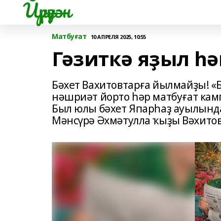
Йүрүҙән
Матбуғат
10 АПРЕЛЯ 2025, 10:55
Гәзиткә яҙыл һә
Бәхет Вахитовтарға йылмайҙы! 
нәшриәт йорто һәр матбуғат ка
Был юлы бәхет Япарһаҙ ауылында
Мәнсүрә Әхмәтулла ҡыҙы Вәхито