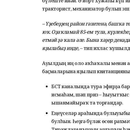
бүлеште инәй. Ә йорт хужаһы күп 
тракторист, механизатор булып эш
– Үҙебеҙҙең район гәзитенә, башҡа
юҡ. Оҙаҡламай 85-ем тула, күҙлекһ
етмәй ҙә ҡала әле. Бына хәҙер дека
яҙылабыҙ инде,
– тип ихлас ҡушылд
Ауылдың иң оло аҡһаҡалы менән а
баҫмаларына яҙылып квитанцияны Өф
БСТ каналында тура эфирҙа бар
исмаһам, шәп приз – һыуытҡыс 
ышанмайыраҡ та торғандар.
Еңеүселәр араһында булыуыбыҙ
булһын. Һеҙгә бүләк өсөн рәхмә
Тираждарығыҙҙың артыуын һәм 