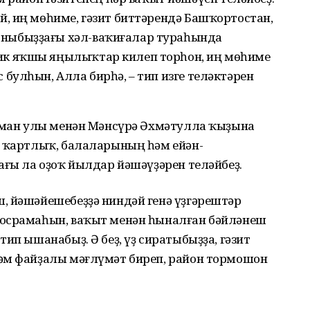
ай, иң мөһиме, гәзит биттәрендә Башҡортостан,
оныбыҙҙағы хәл-ваҡиғалар тураһында
тик яҡшы яңылыҡтар килеп торһон, иң мөһиме
 булһын, Алла бирһә, – тип изге теләктәрен
ахман улы менән Мәнсүрә Әхмәтулла ҡыҙына
е ҡартлыҡ, балаларының һәм ейән-
ағы ла оҙоҡ йылдар йәшәүҙәрен теләйбеҙ.
, йәшәйешебеҙҙә ниндәй генә үҙгәрештәр
 осрамаһын, ваҡыт менән һыналған бәйләнеш
ип ышанабыҙ. Ә беҙ, үҙ сиратыбыҙҙа, гәзит
әм файҙалы мәғлүмәт биреп, район тормошон