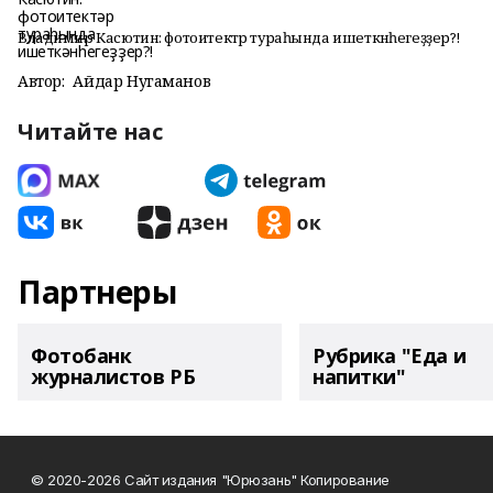
Владимир Касютин: фотоитектәр тураһында ишеткәнһегеҙҙер?!
Автор:
Айдар Нугаманов
Читайте нас
Партнеры
Фотобанк
Рубрика "Еда и
журналистов РБ
напитки"
© 2020-2026 Сайт издания "Юрюзань" Копирование