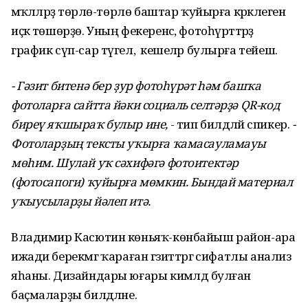
мәҡәләләрҙә төрлө-төрлө баштар ҡуйырға кәрәклеген
иҫкә төшөрҙө. Уның фекеренсә, фотоһүрәттәрҙә
график сүп-сар түгел, ә кешеләр булырға тейеш.
- Гәзит битенә бер ҙур фотоһүрәт һәм башҡа
фотоларға сайтта йәки социаль селтәрҙә QR-код
биреү яҡшыраҡ булыр ине,
- тип билдәләй спикер.
-
Фотоларҙың тексты уҡырға ҡамасауламауы
мөһим. Шулай уҡ сәхифәгә фотоитектәр
(фотосапоги) ҡуйырға мөмкин. Бындай материал
уҡыусыларҙы йәлеп итә.
Владимир Касютин көньяҡ-көнбайыш район-ара
ижади берекмәгә ҡараған гәзиттәргә сифатлы анализ
яһаны. Дизайндары юғары кимәлдә булған
баҫмаларҙы билдәләне.