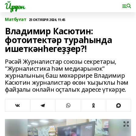
Йүрүҙән
Матбуғат
23 ОКТЯБРЯ 2024, 11:45
Владимир Касютин:
фотоитектәр тураһында
ишеткәнһегеҙҙер?!
Рәсәй Журналистар союзы секретары,
"Журналистика һәм медиарынок"
журналының баш мөхәррире Владимир
Касютин журналистар өсөн ҡыҙыҡлы һәм
файҙалы онлайн оҫталыҡ дәресе үткәрҙе.