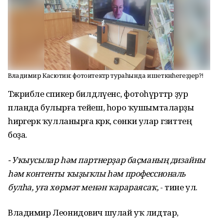
Владимир Касютин: фотоитектәр тураһында ишеткәнһегеҙҙер?!
Тәжрибәле спикер билдәләүенсә, фотоһүрәттәр ҙур
планда булырға тейеш, һоро ҡушымталарҙы
һирәгерәк ҡулланырға кәрәк, сөнки улар гәзиттең
боҙа.
- Уҡыусылар һәм партнерҙар баҫманың дизайны
һәм контенты ҡыҙыҡлы һәм профессиональ
булһа, уға хөрмәт менән ҡарараясаҡ,
- тине ул.
Владимир Леонидович шулай уҡ лидтар,