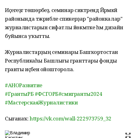
Иҫегеҙгә төшөрәбеҙ, семинар сиктәрендә Йәрмәкәй
районында тәжрибәле спикерҙар "районкалар"
журналистарын сифатлы йөкмәтке һәм дизайн
буйынса уҡытты.
Журналистарҙың семинары Башҡортостан
Республикаһы Башлығы гранттары фонды
гранты иҫәбенә ойошторола.
#АНОРазвитие
#ГрантыРБ
#ФСГОРБ
#смигранты2024
#МастерскаяЖурналистики
Сығанаҡ:
https://vk.com/wall-222973759_32