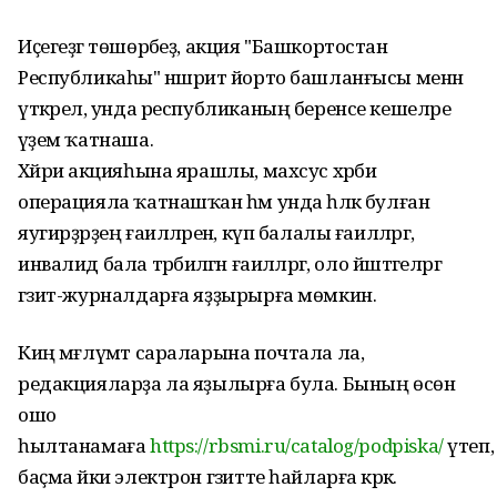
Иҫегеҙгә төшөрәбеҙ, акция "Башкортостан
Республикаһы" нәшриәт йорто башланғысы менән
үткәрелә, унда республиканың беренсе кешеләре
әүҙем ҡатнаша.
Хәйриә акцияһына ярашлы, махсус хәрби
операцияла ҡатнашҡан һәм унда һәләк булған
яугирҙәрҙең ғаиләләренә, күп балалы ғаиләләргә,
инвалид бала тәрбиәләгән ғаиләләргә, оло йәштәгеләргә
гәзит-журналдарға яҙҙырырға мөмкин.
Киң мәғлүмәт сараларына почтала ла,
редакцияларҙа ла яҙылырға була. Бының өсөн
ошо
һылтанамаға
https://rbsmi.ru/catalog/podpiska/
үтеп,
баҫма йәки электрон гәзитте һайларға кәрәк.