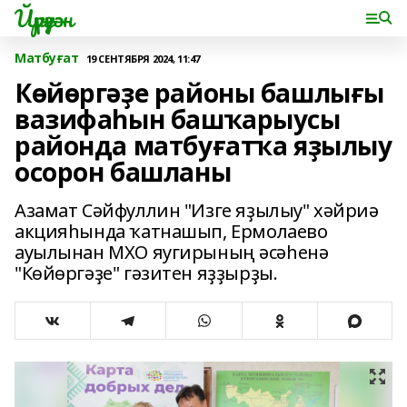
Йүрүҙән
Матбуғат
19 СЕНТЯБРЯ 2024, 11:47
Көйөргәҙе районы башлығы
вазифаһын башҡарыусы
районда матбуғатҡа яҙылыу
осорон башланы
Азамат Сәйфуллин "Изге яҙылыу" хәйриә
акцияһында ҡатнашып, Ермолаево
ауылынан МХО яугирының әсәһенә
"Көйөргәҙе" гәзитен яҙҙырҙы.