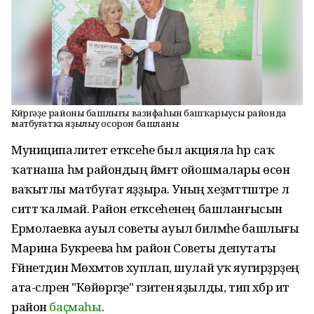
Көйөргәҙе районы башлығы вазифаһын башҡарыусы районда
матбуғатҡа яҙылыу осорон башланы
Муниципалитет етәксеһе был акцияла һәр саҡ
ҡатнаша һәм райондың йәмәғәт ойошмалары өсөн
ваҡытлы матбуғат яҙҙыра. Уның хеҙмәттәштәре лә
ситтә ҡалмай. Район етәксеһенең башланғысын
Ермолаевка ауыл советы ауыл биләмәһе башлығы
Марина Букреева һәм район Советы депутаты
Ғәйнетдин Мөхәмәтов хуплап, шулай уҡ яугирҙәрҙең
ата-әсәләренә "Көйөргәҙе" гәзитенә яҙылды, тип хәбәр итә
район
баҫмаһы
.