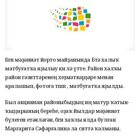
Бөгөн мәҙәниәт йорто майҙанында Бөтә халыҡ
матбуғатҡа яҙылыу көнө лә үтте. Район халҡы
район гәзиттәренең хеҙмәткәрҙәре менән
аралашып, фотоға төшөп , матбуғатҡа яҙылды.
Был акциянан районыбыҙҙың иң матур ҡатын-
ҡыҙҙарының береһе, оҙаҡ йылдар мәҙәниәт
бүлеген етәкләгән, бөгөн хаҡлы ялда булған
Маргарита Сәфәрғалина ла ситтә ҡалманы.