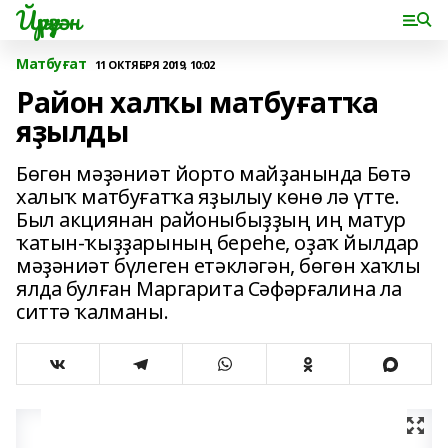
Йүрүҙән
Матбуғат
11 ОКТЯБРЯ 2019, 10:02
Район халҡы матбуғатҡа
яҙылды
Бөгөн мәҙәниәт йорто майҙанында Бөтә
халыҡ матбуғатҡа яҙылыу көнө лә үтте.
Был акциянан районыбыҙҙың иң матур
ҡатын-ҡыҙҙарының береһе, оҙаҡ йылдар
мәҙәниәт бүлеген етәкләгән, бөгөн хаҡлы
ялда булған Маргарита Сәфәрғалина ла
ситтә ҡалманы.