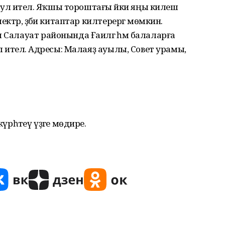
л ителә. Яҡшы тороштағы йәки яңы килеш
ектәр, әҙәби китаптар килтерергә мөмкин.
 Салауат районында Ғаиләгә һәм балаларға
ул ителә. Адресы: Малаяҙ ауылы, Совет урамы,
үрһәтеү үҙәге мөдире.