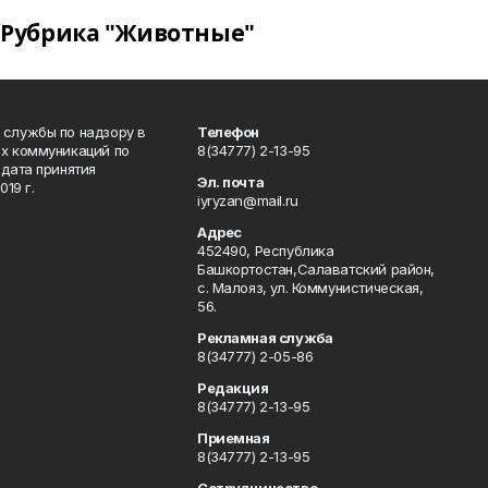
Рубрика "Животные"
 службы по надзору в
Телефон
ых коммуникаций по
8(34777) 2-13-95
дата принятия
Эл. почта
19 г.
iyryzan@mail.ru
Адрес
452490, Республика
Башкортостан,Салаватский район,
с. Малояз, ул. Коммунистическая,
56.
Рекламная служба
8(34777) 2-05-86
Редакция
8(34777) 2-13-95
Приемная
8(34777) 2-13-95