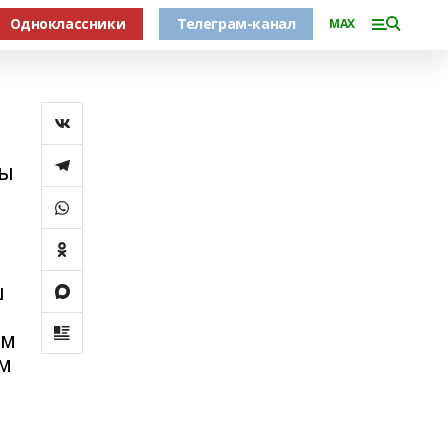
Одноклассники
Телеграм-канал
MAX
һы
ш
ем
ам