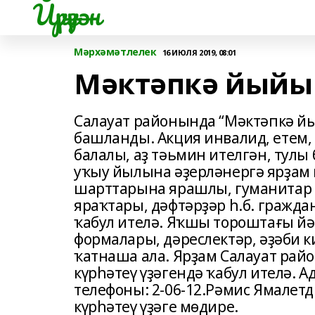
Йүрүҙән
Мәрхәмәтлелек
16 ИЮЛЯ 2019, 08:01
Мәктәпкә йыйын
Салауат районында “Мәктәпкә й
башланды. Акция инвалид, етем, 
балалы, аҙ тәьмин ителгән, тулы
уҡыу йылына әҙерләнергә ярҙам 
шарттарына ярашлы, гуманитар я
яраҡтары, дәфтәрҙәр һ.б. граж­
ҡабул ителә. Яҡшы тороштағы йә
формалары, дәреслектәр, әҙәби к
ҡатнаша ала. Ярҙам Салауат рай
күрһәтеү үҙәгендә ҡабул ителә. А
телефоны: 2-06-12.Рәмис Ямалетд
күрһәтеү үҙәге мөдире.