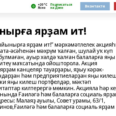
+20 °С
Подписаться
Вконтакте
Ясно
на Дзен
ырға ярҙам ит!
ыйынырға ярҙам ит!” мәрхәмәтлелек акция
ата-әсәһенән мәхрүм ҡалған, шулай уҡ күп
 булмаған, ауыр хәлдә ҡалған балаларға яңы
итеү маҡсатында ойошторола. Акция
рҙам канцеляр тауарҙары, яҙыу кәрәк-
дандарҙан һәм предприятиеларҙан яңы киле
ки яңы килеш портфелдәр, мәктәп
итаптар килтерергә мөмкин. Акцияла һәр к
онында Ғаиләгә һәм балаларға социаль ярҙ
дресы: Малаяҙ ауылы, Совет урамы, 63/1,
инов,Ғаиләгә һәм балаларға социаль ярҙам