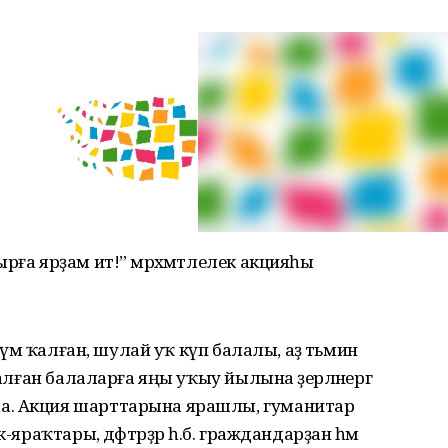
рға ярҙам ит!” мәрхәмәтлелек акцияһы
хрүм ҡалған, шулай уҡ күп балалы, аҙ тәьмин
ҡалған балаларға яңы уҡыу йылына әҙерләнергә
а. Акция шарттарына ярашлы, гуманитар
-яраҡтары, дәфтәрҙәр һ.б. граж­дандарҙан һәм