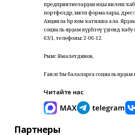
предприятиеларҙан яңы килеш ҡабу
портфелдәр, мәктәп формалары, дәресл
Акцияла һәр кем ҡатнаша ала. Ярҙам
социаль ярҙам күрһәтеү үҙәгендә ҡаб
63/1, телефоны: 2-06-12.
Рәмис Ямалетдинов,
Ғаиләгә һәм балаларға социаль ярҙам к
Читайте нас
Партнеры