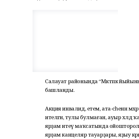
Салауат районында “Мәктәпкә йыйыны
башланды.
Акция инвалид, етем, ата-әсәһенән мә
ителгән, тулы булмаған, ауыр хәлдә 
ярҙам итеү маҡсатында ойошторол
ярҙам канцеляр тауарҙары, яҙыу кәрәк