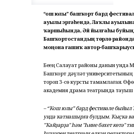
“Ҡош юлы” башҡорт бард фестив
ауылы эргәһендә, Лаҡлы ауылын
ҡаршыһында, Әй йылғаһы буйынд
Башҡортостандың төрлө районда
моңона ғашиҡ автор-башҡарыус
Беҙҙең Салауат районы данын унд
Башҡорт дәүләт университетының 
тороп 3-сө курсты тамамлаған. Өф
академия драма театрында тауыш 
– “Ҡош юлы” бард фестивале быйыл 
унда ҡатнашырға булдым. Ҡыҫҡа ваҡ
"Ҡайҙарҙа" һәм "Һине бәхет көтә"
һүҙҙәрен театрҙың өлкән редакторы