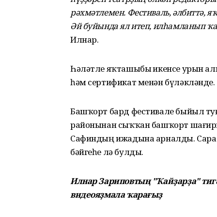
рәхмәтлемен. Фестиваль, әлбиттә, я
Әй буйында ял итеп, илһамланып ҡ
Илнар.
Һәләтле яҡташыбыҙ икенсе урын ал
һәм сертификат менән бүләкләнде.
Башҡорт бард фестивале быйыл ту
районынан сыҡҡан башҡорт шағиры
Сафиндың ижадына арналды. Сара 
бәйгеһе лә булды.
Илнар Зариповтың "Ҡайҙарҙа" ти
видеояҙмала ҡарағыҙ