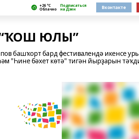
+26 °С
Подписаться
Вконтакте
Облачно
на Дзен
 “ҠОШ ЮЛЫ”
пов башҡорт бард фестивалендә икенсе ур
һәм "Һине бәхет көтә" тигән йырҙарын тәҡ