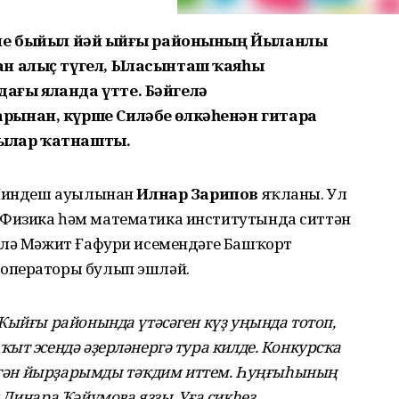
але быйыл йәй Ҡыйғы районының Йыланлы
ан алыҫ түгел, Ыласынташ ҡаяһы
ағы яланда үтте. Бәйгелә
рынан, күрше Силәбе өлкәһенән гитара
ылар ҡатнашты.
а Миндеш ауылынан
Илнар Зарипов
яҡланы. Ул
Физика һәм математика институтында ситтән
өлә Мәжит Ғафури исемендәге Башҡорт
операторы булып эшләй.
Ҡыйғы районында үтәсәген күҙ уңында тотоп,
ыт эсендә әҙерләнергә тура килде. Конкурсҡа
 тигән йырҙарымды тәҡдим иттем. Һуңғыһының
 Динара Ҡәйүмова яҙҙы. Уға сикһеҙ