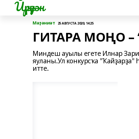
Йүрүҙән
Мәҙәниәт
25 АВГУСТА 2020, 14:25
ГИТАРА МОҢО –
Миндеш ауылы егете Илнар Зари
яуланы.Ул конкурсҡа "Ҡайҙарҙа" 
итте.