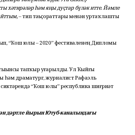
ҡты хәтирәләр һәм яңы дуҫтар бүләк итте. Йәмле
айттым,
– тип тәьҫораттары менән уртаҡлашты
ып, “Ҡош юлы – 2020” фестиваленең Дипломы
ғыҙынсы тапҡыр уҙғарылды. Ул Ҡыйғы
 һәм драматург, журналист Рафаэль
сиктәрендә “Ҡош юлы” республика шиғриәт
гән дәртле йырын Ютуб-каналындағы