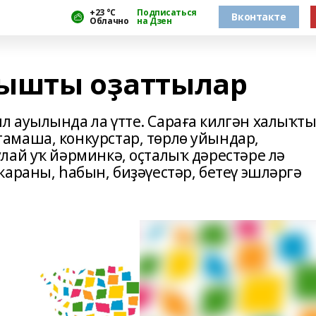
+23 °С
Подписаться
Вконтакте
Облачно
на Дзен
ҡышты оҙаттылар
 ауылында ла үтте. Сараға килгән халыҡт
амаша, конкурстар, төрлө уйындар,
лай уҡ йәрминкә, оҫталыҡ дәрестәре лә
араны, һабын, биҙәүестәр, бетеү эшләргә