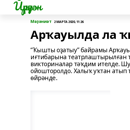
Йүрүҙән
Мәҙәниәт
2 МАРТА 2020, 11:26
Арҡауылда ла 
“Ҡышты оҙатыу” байрамы Арҡауыл
иғтибарына театрлаштырылған т
викториналар тәҡдим ителде. Шу
ойошторолдо. Халыҡ уҡтан атып ҡ
өйрәнде.