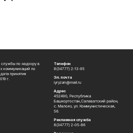
 службы по надзору в
Телефон
ых коммуникаций по
8(34777) 2-13-95
дата принятия
Эл. почта
19 г.
iyryzan@mail.ru
Адрес
452490, Республика
Башкортостан,Салаватский район,
с. Малояз, ул. Коммунистическая,
56.
Рекламная служба
8(34777) 2-05-86