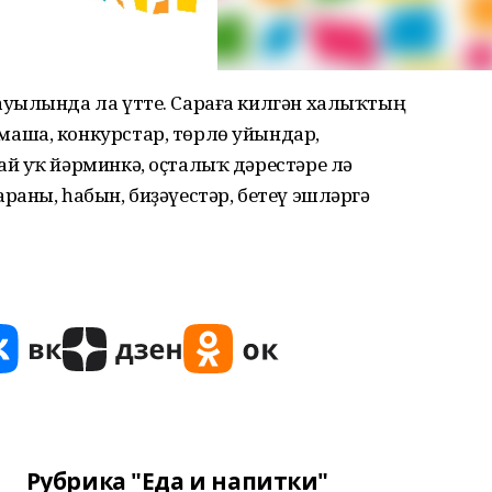
уылында ла үтте. Сараға килгән халыҡтың
аша, конкурстар, төрлө уйындар,
й уҡ йәрминкә, оҫталыҡ дәрестәре лә
аны, һабын, биҙәүестәр, бетеү эшләргә
Рубрика "Еда и напитки"