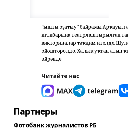
“Ҡышты оҙатыу” байрамы Арҡауыл а
иғтибарына театрлаштырылған там
викториналар тәҡдим ителде. Шула
ойошторолдо. Халыҡ уҡтан атып ҡар
өйрәнде.
Читайте нас
Партнеры
Фотобанк журналистов РБ