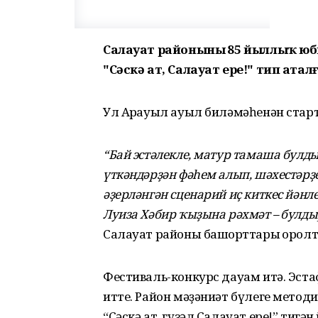
Салауат районының 85 йыллыҡ ю
"Сәскә ат, Салауат ере!" тип ата
Ул Арҡауыл ауыл биләмәһенән стар
“Бай эстәлекле, матур тамаша булды
үткәндәрҙән фәһем алып, шәхестәрҙе
әҙерләнгән сценарий иҫ киткес йән
Луиза Хәбир ҡыҙына рәхмәт – булды
Салауат районы башҡорттары ҡорол
Фестиваль-конкурс дауам итә. Эста
итте. Район мәҙәниәт бүлеге метод
“Сәскә ат, гүзәл Салауат ере!” тиг