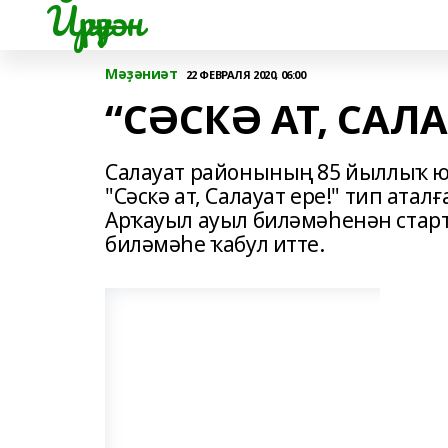
Йүрүҙән
Мәҙәниәт
22 ФЕВРАЛЯ 2020, 06:00
“СӘСКӘ АТ, САЛА
Салауат районының 85 йыллыҡ ю
"Сәскә ат, Салауат ере!" тип атал
Арҡауыл ауыл биләмәһенән старт
биләмәһе ҡабул итте.