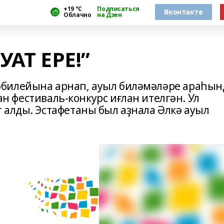
+19 °С
Подписаться
Вконтакте
Облачно
на Дзен
УАТ ЕРЕ!”
билейына арнап, ауыл биләмәләре араһын
ған фестиваль-конкурс иғлан ителгән. Ул
 алды. Эстафетаны был аҙнала Әлкә ауыл