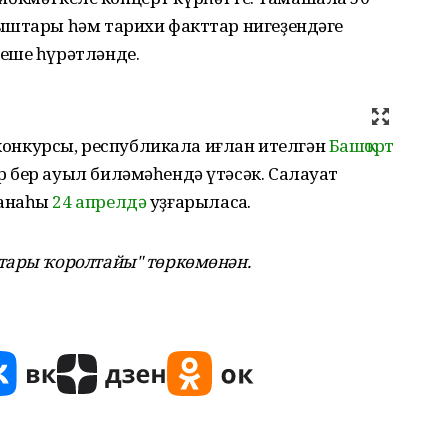
ыштары һәм тарихи факттар нигеҙендәге
еше һүрәтләнде.
-конкурсы, республикала иғлан ителгән
Башҡорт
 бер ауыл биләмәһендә үтәсәк. Салауат
танаһы
24 апрелдә
уҙғарыласаҡ.
тары ҡоролтайы" т
өркөмөнән.