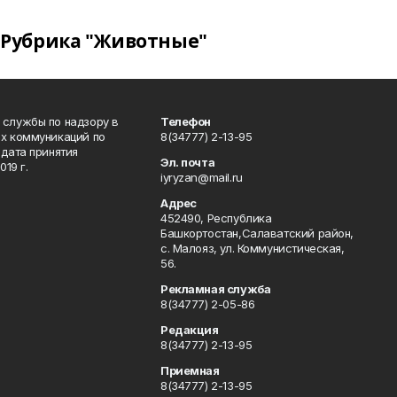
Рубрика "Животные"
 службы по надзору в
Телефон
ых коммуникаций по
8(34777) 2-13-95
дата принятия
Эл. почта
19 г.
iyryzan@mail.ru
Адрес
452490, Республика
Башкортостан,Салаватский район,
с. Малояз, ул. Коммунистическая,
56.
Рекламная служба
8(34777) 2-05-86
Редакция
8(34777) 2-13-95
Приемная
8(34777) 2-13-95