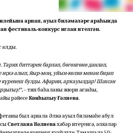
билейына арнап, ауыл биләмәләре араһында
лған фестиваль-конкурс иғлан ителгән.
т алды.
. Тарих биттәрен барлап, бөгөнгөнө данлап,
 иҫкә алып, йыр-моң, уйын-көлкө менән биҙәп
ле күренеш булды. Афарин, арҡауылдар! Шәхсән
рҙығыҙ!”,
– тип баһаланы жюри ағзаһы,
тайы рәйесе
Көнһылыу Ғәлиева
.
фетаны был аҙнала Әлкә ауыл биләмәһе ҡабул
исы
Светлана Вәлиева
хәбәр итеүенсә, әлкәләр
ән йөкмәткеле концерт күрһәтте. Тамашала 50-