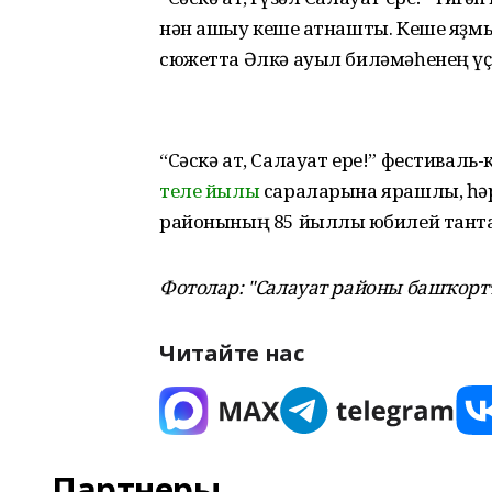
нән ашыу кеше ҡатнашты. Кеше яҙм
сюжетта Әлкә ауыл биләмәһенең үҫ
“Сәскә ат, Салауат ере!” фестиваль
теле йылы
сараларына ярашлы, һәр
районының 85 йыллыҡ юбилей тан
Фотолар: "Салауат районы башҡорт
Читайте нас
Партнеры