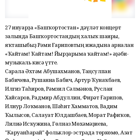
27 ғинуарҙа «Башҡортостан» дәүләт концерт
залында Башҡортостандың халыҡ шағиры,
яҡташыбыҙ Рәми Ғариповтың ижадына арналған
«Ҡайтам! Ҡайтам! Йырҙарыма ҡайтам!» әҙәби-
музыкаль кисә үтте.
Сарала Әхтәм Абушахманов, Таңсулпан
Бабичева, Рушанна Бабич, Артур Ҡунаҡбаев,
Илгиз Таһиров, Рәмзил Сәлмәнов, Руслан
Хайсаров, Радмир Абдуллин, Фирғәт Ғарипов,
Илнур Лоҡманов, Шәһит Хамматов, Вадим
Ҡылысов, Салауат Юлдашбаев, Морат Рафиҡов,
Лилиә Исҡужина, Гөлназ Мөхәмәҙиева,
"Каруанһарай" фольклор-эстрада төркөмө, Азат