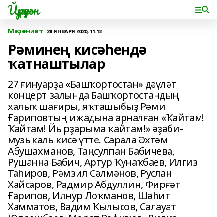
Йүрүҙән
Мәҙәниәт
28 ЯНВАРЯ 2020, 11:13
Рәминең кисәһендә
ҡатнаштылар
27 ғинуарҙа «Башҡортостан» дәүләт
концерт залында Башҡортостандың
халыҡ шағиры, яҡташыбыҙ Рәми
Ғариповтың ижадына арналған «Ҡайтам!
Ҡайтам! Йырҙарыма ҡайтам!» әҙәби-
музыкаль кисә үтте. Сарала Әхтәм
Абушахманов, Таңсулпан Бабичева,
Рушанна Бабич, Артур Ҡунаҡбаев, Илгиз
Таһиров, Рәмзил Сәлмәнов, Руслан
Хайсаров, Радмир Абдуллин, Фирғәт
Ғарипов, Илнур Лоҡманов, Шәһит
Хамматов, Вадим Ҡылысов, Салауат