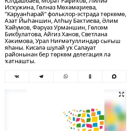
Юлдашбаев, Морат Рафиҡов, Лилиә
Исҡужина, Гөлназ Мөхәмәҙиева,
"Каруанһарай" фольклор-эстрада төркөмө,
Азат Йыһаншин, Алһыу Бәхтиева, Әлим
Ҡәйүмов, Фәрүәз Урманшин, Гөлсөм
Бикбулатова, Айгиз Ханов, Светлана
Хәкимова, Урал Ниғмәтуллиндар сығыш
яһаны. Кисәлә шулай уҡ Салауат
районынан бер төркөм делегация ла
ҡатнашты.