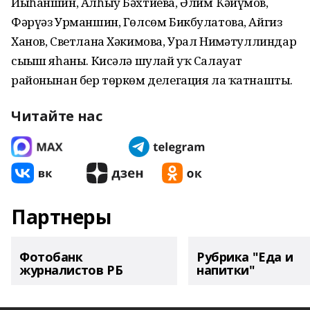
Йыһаншин, Алһыу Бәхтиева, Әлим Ҡәйүмов,
Фәрүәз Урманшин, Гөлсөм Бикбулатова, Айгиз
Ханов, Светлана Хәкимова, Урал Ниғмәтуллиндар
сығыш яһаны. Кисәлә шулай уҡ Салауат
районынан бер төркөм делегация ла ҡатнашты.
Читайте нас
Партнеры
Фотобанк
Рубрика "Еда и
журналистов РБ
напитки"