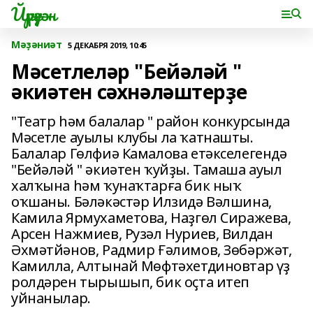
Йүрүҙән
Мәҙәниәт
5 ДЕКАБРЯ 2019, 10:45
Мәсетлеләр "Бейәләй "
әкиәтен сәхнәләштерҙе
"Театр һәм балалар " район конкурсында
Мәсетле ауылы клубы ла ҡатнашты.
Балалар Гөлфиә Камалова етәкселегендә
"Бейәләй " әкиәтен ҡуйҙы. Тамаша ауыл
халҡына һәм ҡунаҡтарға бик ныҡ
оҡшаны. Бәләкәстәр Илзидә Вәлшина,
Камила Ярмухаметова, Наҙгөл Сиражева,
Арсен Нажмиев, Рузәл Нуриев, Вилдан
Әхмәтйәнов, Радмир Ғәлимов, Зөбәржәт,
Камилла, Алтынай Мөфтәхетдиновтар үҙ
ролдәрен тырышып, бик оҫта итеп
уйнанылар.