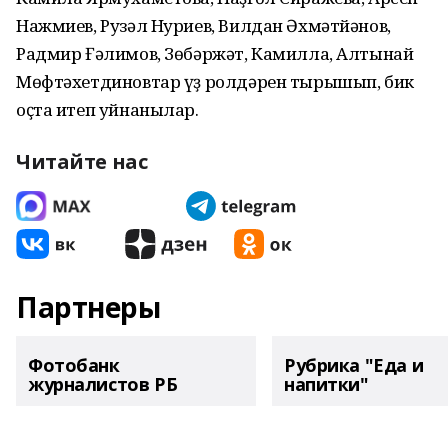
Нажмиев, Рузәл Нуриев, Вилдан Әхмәтйәнов,
Радмир Ғәлимов, Зөбәржәт, Камилла, Алтынай
Мөфтәхетдиновтар үҙ ролдәрен тырышып, бик
оҫта итеп уйнанылар.
Читайте нас
Партнеры
Фотобанк
Рубрика "Еда и
журналистов РБ
напитки"