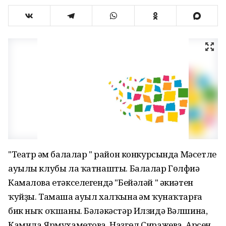
"Театр һәм балалар " район конкурсында Мәсетле
ауылы клубы ла ҡатнашты. Балалар Гөлфиә
Камалова етәкселегендә "Бейәләй " әкиәтен
ҡуйҙы. Тамаша ауыл халҡына һәм ҡунаҡтарға
бик ныҡ оҡшаны. Бәләкәстәр Илзидә Вәлшина,
Камила Ярмухаметова, Наҙгөл Сиражева, Арсен