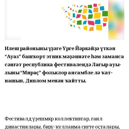
Илеш ра­йонының үҙәге Үрге Йәр­­кәйҙә үткән
“Ауаз” баш­ҡорт этник мәҙә­ниәте һәм заманса
сәнғәт рес­пуб­лика фести­валендә Лағыр ауы­
лы­ның “Ми­раҫ” фольклор ан­самбле лә ҡат­
нашып, Диплом менән ҡайтты.
Фестивалдә үҙешмәкәр коллективтар, ғаилә
династиялары, биҙәү-ҡулланма сәнғәте оҫталары,