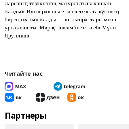
ларының төҙөклөгөнә, матурлығына хайран
ҡалдыҡ. Илеш районы етәкселеге юлға күстәнәстәр
биреп, оҙатып ҡалды, – тип тәьҫораттары менән
уртаҡлашты “Мираҫ” ансамбле етәксеһе Мәүлиә
Яруллина.
Читайте нас
Партнеры