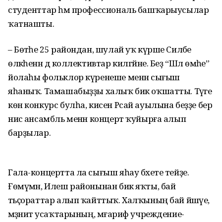
студенттар һәм профессиональ башҡарыусылар
ҡатнашты.
– Бөтәһе 25 райондан, шулай уҡ күрше Силәбе
өлкәһенән дә коллективтар килгәйне. Беҙ “Шәл өмәһе”
йолаһы фольклор күренеше менән сығыш
яһаныҡ. Тамашабыҙҙы халыҡ бик оҡшатты. Тәүге
көн конкурс булһа, кисен Рсай ауылына беҙҙе бер
нисә ансамбль менән концерт ҡуйырға алып
барҙылар.
Гала-концертта ла сығыш яһау бәхете тейҙе.
Ғөмүмән, Илеш районынан бик яҡты, бай
тәьҫораттар алып ҡайттыҡ. Халҡының бай йәшәүе,
мәҙәниәт усаҡтарының, мәғариф учреждение­