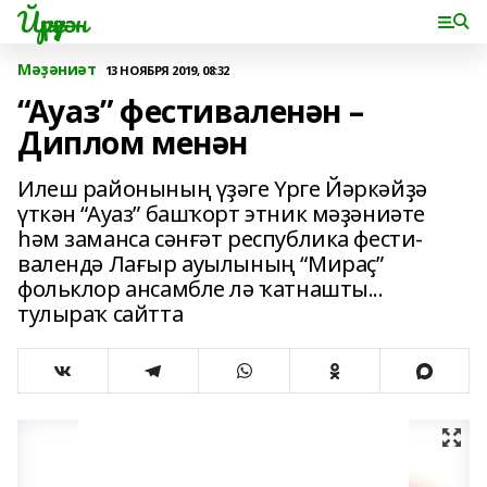
Йүрүҙән
Мәҙәниәт
13 НОЯБРЯ 2019, 08:32
“Ауаз” фестиваленән –
Диплом менән
Илеш ра­йонының үҙәге Үрге Йәр­­кәйҙә
үткән “Ауаз” баш­ҡорт этник мәҙә­ниәте
һәм заманса сәнғәт рес­пуб­лика фести­
валендә Лағыр ауы­лы­ның “Ми­раҫ”
фольклор ан­самбле лә ҡат­нашты...
тулыраҡ сайтта