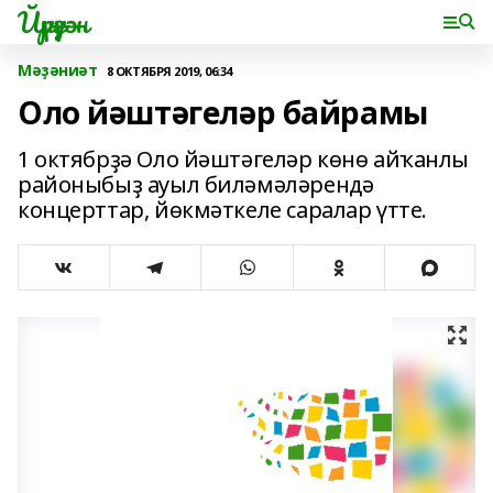
Йүрүҙән
Мәҙәниәт
8 ОКТЯБРЯ 2019, 06:34
Оло йәштәгеләр байрамы
1 октябрҙә Оло йәштәгеләр көнө айҡанлы
районыбыҙ ауыл биләмәләрендә
концерттар, йөкмәткеле саралар үтте.