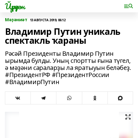
Йүрүҙән
Мәҙәниәт
13 АВГУСТА 2019, 06:12
Владимир Путин уникаль
спектакль ҡараны
Рәсәй Президенты Владимир Путин
ырымда булды. Уның спортты ғына түгел,
ә мәҙәни сараларҙы ла яратыуын беләбеҙ.
#ПрезидентРФ #ПрезидентРоссии
#ВладимирПутин