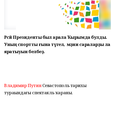
Рәсәй Президенты был арала Ҡырымда булды.
Уның спортты ғына түгел, ә мәҙәни сараларҙы ла
яратыуын беләбеҙ.
Владимир Путин
Севастополь тарихы
тураһындағы спектакль ҡараны.