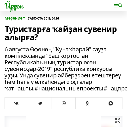
Йүрүҙән
Мәҙәниәт
7 АВГУСТА 2019, 04:16
Туристарға ҡайҙан сувенир
алырға?
6 августа Өфөнөң "Ҡунаҡһарай" сауҙа
комплексында "Башҡортостан
Республикаһының туристар өсөн
сувенирҙар-2019" республика конкурсы
уҙҙы. Унда сувенир әйберҙәрен етештереү
һәм һатыу өлкәһендәге оҫталар
ҡатнашты.#национальныепроекты#нацпро