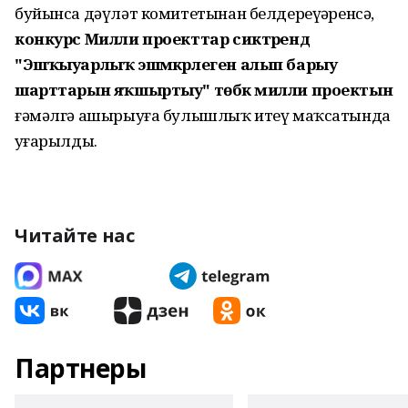
буйынса дәүләт комитетынан белдереүҙәренсә,
конкурс Милли проекттар сиктәрендә
"Эшҡыуарлыҡ эшмәкәрлеген алып барыу
шарттарын яҡшыртыу" төбәк милли проектын
ғәмәлгә ашырыуға булышлыҡ итеү маҡсатында
уҙғарылды.
Читайте нас
Партнеры