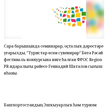
Сара барышында семинарҙар, оҫталыҡ дәрестәре
уҙғарылды, "Туристар өсөн сувенирҙар" Бөтә Рәсәй
фестиваль-конкурсына нигеҙ һалған ФРОС Region
PR идаралығы рәйесе Геннадий Шаталов сығыш
яһаны.
Башҡортостандың Эшҡыуарлыҡ һәм туризм