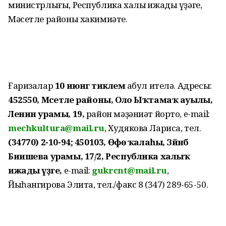
министрлығы, Республика халыҡ ижады үҙәге,
Мәсетле районы хакимиәте.
Ғаризалар
10 июнгә тиклем
ҡабул ителә. Адресы:
452550, Мәсетле районы, Оло Ыҡтамаҡ ауылы,
Ленин урамы, 19,
район мәҙәниәт йорто, e-mail:
mechkultura@mail.ru
, Худякова Лариса, тел.
(34770) 2-10-94; 450103, Өфө ҡалаһы, Зәйнәб
Биишева урамы, 17/2, Республика халыҡ
ижады үҙәге,
e-mail:
gukrcnt@mail.ru
,
Йыһангирова Элита, тел./факс 8 (347) 289-65-50.