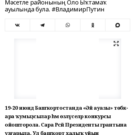
Мәсетле районының Оло Ыҡтамаҡ
ауылында була. #ВладимирПутин
19-20 июндә Башҡортостанда «Әй ауазы» төбәк-
ара ҡумыҙсылар һәм өзләүселәр конкурсы
ойошторола. Сара Рәсәй Президенты грантына
уҙғарыла. Ул башҡорт халыҡ уйын