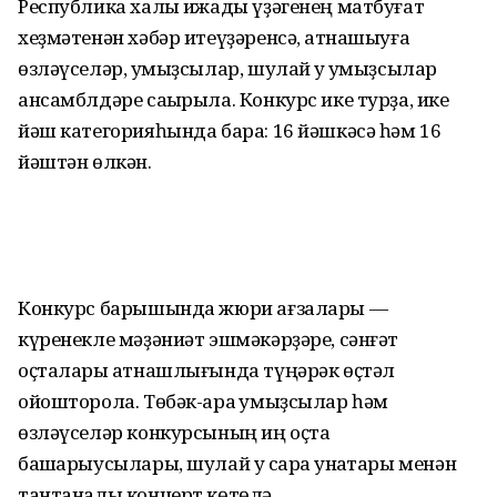
Республика халыҡ ижады үҙәгенең матбуғат
хеҙмәтенән хәбәр итеүҙәренсә, ҡатнашыуға
өзләүселәр, ҡумыҙсылар, шулай уҡ ҡумыҙсылар
ансамблдәре саҡырыла. Конкурс ике турҙа, ике
йәш категорияһында бара: 16 йәшкәсә һәм 16
йәштән өлкән.
Конкурс барышында жюри ағзалары —
күренекле мәҙәниәт эшмәкәрҙәре, сәнғәт
оҫталары ҡатнашлығында түңәрәк өҫтәл
ойошторола. Төбәк-ара ҡумыҙсылар һәм
өзләүселәр конкурсының иң оҫта
башҡарыусылары, шулай уҡ сара ҡунаҡтары менән
тантаналы концерт көтөлә.