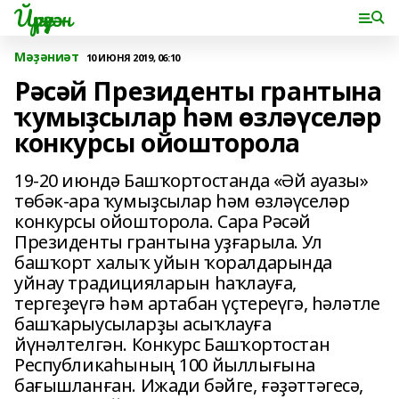
Йүрүҙән
Мәҙәниәт
10 ИЮНЯ 2019, 06:10
Рәсәй Президенты грантына
ҡумыҙсылар һәм өзләүселәр
конкурсы ойошторола
19-20 июндә Башҡортостанда «Әй ауазы»
төбәк-ара ҡумыҙсылар һәм өзләүселәр
конкурсы ойошторола. Сара Рәсәй
Президенты грантына уҙғарыла. Ул
башҡорт халыҡ уйын ҡоралдарында
уйнау традицияларын һаҡлауға,
тергеҙеүгә һәм артабан үҫтереүгә, һәләтле
башҡарыусыларҙы асыҡлауға
йүнәлтелгән. Конкурс Башҡортостан
Республикаһының 100 йыллығына
бағышланған. Ижади бәйге, ғәҙәттәгесә,