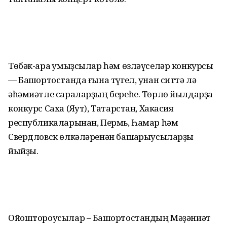
Төбәк-ара ҡумыҙсылар һәм өзләүселәр конкурсы
— Башҡортостанда ғына түгел, унан ситтә лә
әһәмиәтле сараларҙың береһе. Төрлө йылдарҙа
конкурс Саха (Яҡут), Татарстан, Хакасия
республикаларынан, Пермь, Һамар һәм
Свердловск өлкәләренән башҡарыусыларҙы
йыйҙы.
Ойоштороусылар – Башҡортостандың Мәҙәниәт