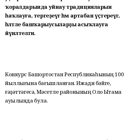
ҡоралдарында уйнау традицияларын
һаҡлауға, тергеҙеүгә һәм артабан үҫтереүгә,
һәләтле башҡарыусыларҙы асыҡлауға
йүнәлтелгән.
Конкурс Башҡортостан Республикаһының 100
йыллығына бағышланған. Ижади бәйге,
ғәҙәттәгесә, Мәсетле районының Оло Ыҡтамаҡ
ауылында була.