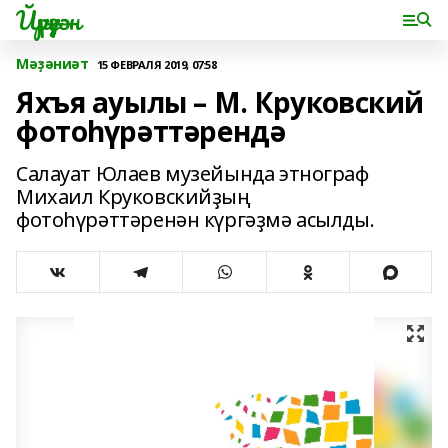
Йүрүҙән
Мәҙәниәт
15 ФЕВРАЛЯ 2019, 07:58
Яхъя ауылы – М. Круковский
фотоһүрәттәрендә
Салауат Юлаев музейында этнограф
Михаил Круков­скийҙың
фотоһүрәттәренән күргәҙмә асылды.