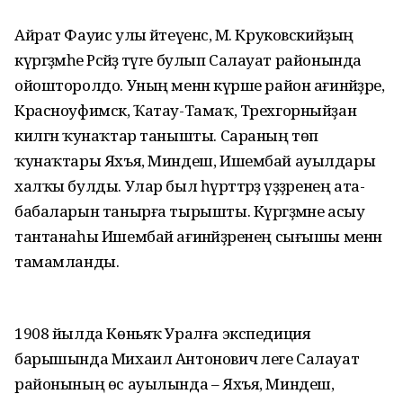
Айрат Фауис улы әйтеүенсә, М. Круковскийҙың
күргәҙмәһе Рәсәйҙә тәүге булып Салауат районында
ойошторолдо. Уның менән күрше район ағинәйҙәре,
Красноуфимск, Ҡатау-Тамаҡ, Трехгорныйҙан
килгән ҡунаҡтар танышты. Сараның төп
ҡунаҡтары Яхъя, Миндеш, Ишембай ауылдары
халҡы булды. Улар был һүрәттәрҙә үҙҙәренең ата-
бабаларын танырға тырышты. Күргәҙмәне асыу
тантанаһы Ишембай ағинәйҙәренең сығышы менән
тамамланды.
1908 йылда Көньяҡ Уралға экспедиция
барышында Михаил Антонович әлеге Салауат
районының өс ауылында – Яхъя, Миндеш,