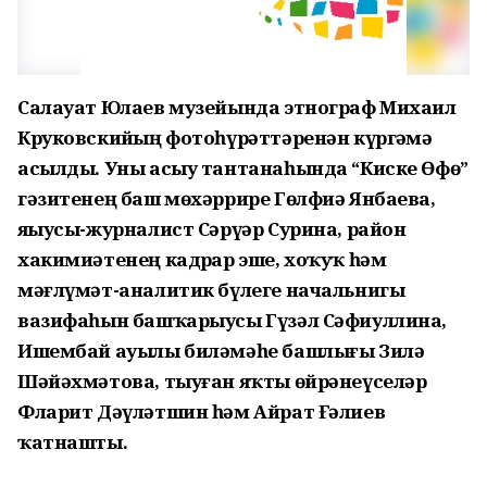
Салауат Юлаев музейында этнограф Михаил
Круков­скийҙың фотоһүрәттәренән күргәҙмә
асылды. Уны асыу тантанаһында “Киске Өфө”
гәзитенең баш мөхәррире Гөлфиә Янбаева,
яҙыусы-журналист Сәрүәр Сурина, район
хакимиәтенең кадрҙар эше, хоҡуҡ һәм
мәғлүмәт-аналитик бүлеге начальнигы
вазифаһын башҡарыусы Гүзәл Сәфиуллина,
Ишембай ауылы биләмәһе башлығы Зилә
Шәйәхмәтова, тыуған яҡты өйрәнеүселәр
Фларит Дәүләтшин һәм Айрат Ғәлиев
ҡатнашты.