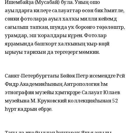
Ишембайҙа (Мусабай) була. Уның ошо
ауылдарға килеүе салауаттар өсөн бик әһәмиәтле,
сөнки фотоларҙа ауыл халҡы милли кейемдә
сағылыш тапҡан, шунда уҡ боронғо төҙөлөштәр,
урамдар, эш ҡорал­дары күренә. Фотолар
ярҙамында башҡорт халҡының ҡыр-көҙәй
ырыуы тарихын да тергеҙергә мөмкин.
Санкт-Петербургтағы Бөйөк Петр исемендәге Рәсәй
Фәндәр Акаде­мияһының Антропология һәм
этнография музейы хәҙмәткәрҙәре Салауат Юлаев
музейына М. Круковский коллекцияһынан 52
һүрәт кадрын ебәрҙе.
Тағы ла ике йылдан һуңғараҡ Яхъя ауылы