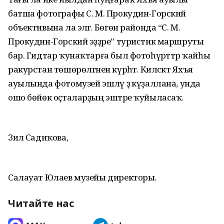
батша фотографы С. М. Прокудин-Горский
объективына ла эләгә. Бөгөн районда “С. М.
Прокудин-Горский эҙҙәре” туристик маршруты
бар. Гидтар ҡунаҡтарға был фотоһүрәттәр ҡайһы
ракурстан төшөрөлгәнен күрһәтә. Киләсәктә Яхъя
ауылында фотомузей эшләү ҙә күҙаллана, унда
ошо бөйөк оҫталарҙың эштәре ҡуйыласаҡ.
Зилә Садиҡова,
Салауат Юлаев музейы директоры.
Читайте нас