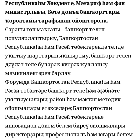
Республикаһы Хөкүмәте, Мәғариф һәм фән
министрлығы, Бөтә донъя башҡорттары
ҡоролтайы тарафынан ойошторола.
Сараның төп маҡсаты - башҡорт телен
популярлаштырыу, Башҡортостан
Республикаһы һәм Рәсәй төбәктәрендә телде
уҡытыу шарттарын яҡшыртыу, башҡорт телен
дәүләт теле булараҡ киңерәк ҡулланыу
мөмкинлектәрен барлау.
Форумда Башҡортостан Республикаһы һәм
Рәсәй төбәктәре башҡорт теле һәм әҙәбиәте
уҡытыусылары; район һәм мәктәп методик
ойошмалары етәкселәре; Башҡортостан
Республикаһы һәм Рәсәй төбәктәренең
инновацион дөйөм белем биреү ойошмалары
директорҙары; профессиональ һәм юғары белем