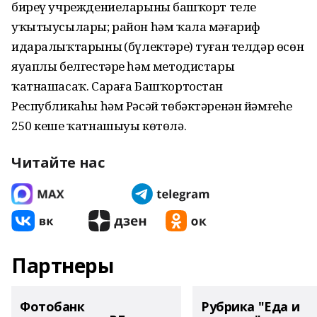
биреү учреждениеларының башҡорт теле
уҡытыусылары; район һәм ҡала мәғариф
идаралыҡтарының (бүлектәре) туған телдәр өсөн
яуаплы белгестәре һәм методистары
ҡатнашасаҡ. Сараға Башҡортостан
Республикаһы һәм Рәсәй төбәктәренән йәмғеһе
250 кеше ҡатнашыуы көтөлә.
Читайте нас
Партнеры
Фотобанк
Рубрика "Еда и