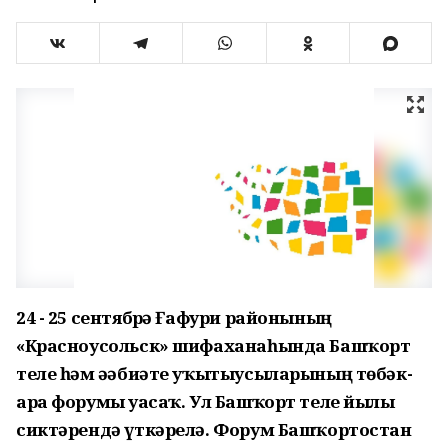
24 - 25 сентябрҙә Ғафури районының
«Красноусольск» шифаханаһында Башҡорт
теле һәм әҙәбиәте уҡытыусыларының төбәк-
ара форумы уҙасаҡ. Ул Башҡорт теле йылы
сиктәрендә үткәрелә. Форум Башҡортостан