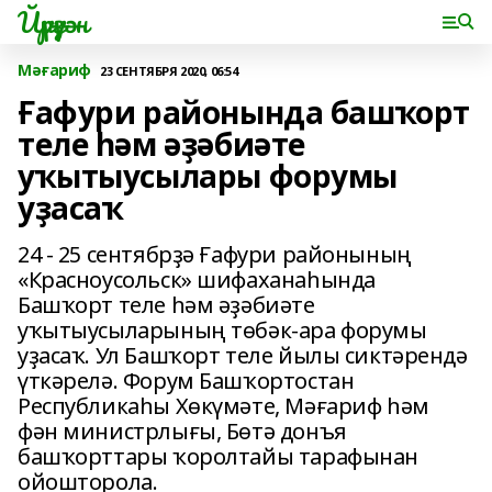
Йүрүҙән
Мәғариф
23 СЕНТЯБРЯ 2020, 06:54
Ғафури районында башҡорт
теле һәм әҙәбиәте
уҡытыусылары форумы
уҙасаҡ
24 - 25 сентябрҙә Ғафури районының
«Красноусольск» шифаханаһында
Башҡорт теле һәм әҙәбиәте
уҡытыусыларының төбәк-ара форумы
уҙасаҡ. Ул Башҡорт теле йылы сиктәрендә
үткәрелә. Форум Башҡортостан
Республикаһы Хөкүмәте, Мәғариф һәм
фән министрлығы, Бөтә донъя
башҡорттары ҡоролтайы тарафынан
ойошторола.