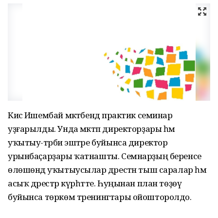
Кисә Ишембай мәктәбендә практик семинар
уҙғарылды. Унда мәктәп директорҙары һәм
уҡытыу-тәрбиә эштәре буйынса директор
урынбаҫарҙары ҡатнашты. Семнарҙың беренсе
өлөшөндә уҡытыусылар дәрестән тыш саралар һәм
асыҡ дәрестәр күрһәтте. Һуңынан план төҙөү
буйынса төркөм тренингтары ойошторолдо.