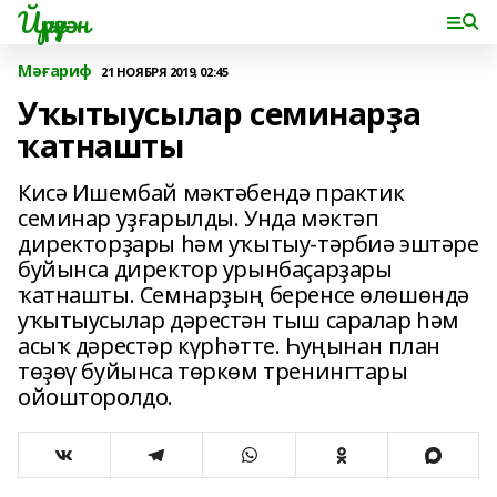
Йүрүҙән
Мәғариф
21 НОЯБРЯ 2019, 02:45
Уҡытыусылар семинарҙа
ҡатнашты
Кисә Ишембай мәктәбендә практик
семинар уҙғарылды. Унда мәктәп
директорҙары һәм уҡытыу-тәрбиә эштәре
буйынса директор урынбаҫарҙары
ҡатнашты. Семнарҙың беренсе өлөшөндә
уҡытыусылар дәрестән тыш саралар һәм
асыҡ дәрестәр күрһәтте. Һуңынан план
төҙөү буйынса төркөм тренингтары
ойошторолдо.