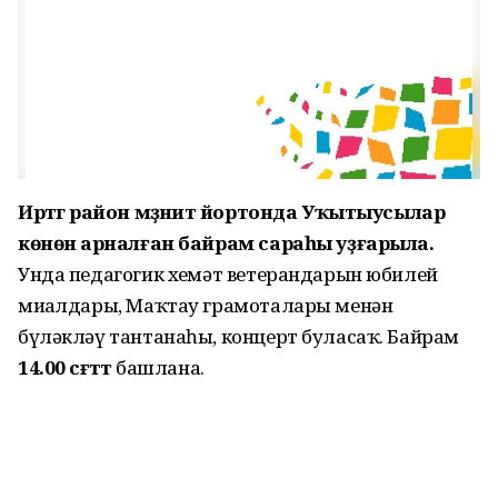
Иртәгә район мәҙәниәт йортонда Уҡытыусылар
көнөнә арналған байрам сараһы уҙғарыла.
Унда педагогик хеҙмәт ветерандарын юбилей
миҙалдары, Маҡтау грамоталары менән
бүләкләү тантанаһы, концерт буласаҡ. Байрам
14.00 сәғәттә
башлана.