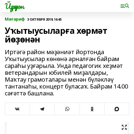
Йүрүҙән
Мәғариф
3 ОКТЯБРЯ 2019, 16:45
Уҡытыусыларға хөрмәт
йөҙөнән
Иртәгә район мәҙәниәт йортонда
Уҡытыусылар көнөнә арналған байрам
сараһы уҙғарыла. Унда педагогик хеҙмәт
ветерандарын юбилей миҙалдары,
Маҡтау грамоталары менән бүләкләү
тантанаһы, концерт буласаҡ. Байрам 14.00
сәғәттә башлана.