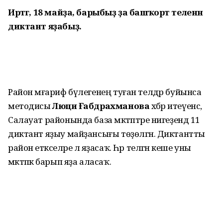
Иртәгә, 18 майҙа, барыбыҙ ҙа башҡорт теленән
диктант яҙабыҙ.
Район мәғариф бүлегенең туған телдәр буйынса
методисы
Люциә Ғабдрахманова
хәбәр итеүенсә,
Салауат районында база мәктәптәре нигеҙендә 11
диктант яҙыу майҙансығы төҙөлгән. Диктантты
район етәкселәре лә яҙасаҡ. Һәр теләгән кеше уны
мәктәпкә барып яҙа аласаҡ.