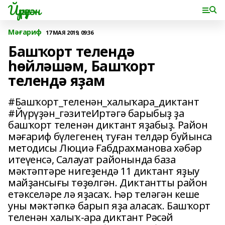
Йүрүҙән
Мәғариф
17 МАЯ 2019, 09:36
Башҡорт телендә
һөйләшәм, Башҡорт
телендә яҙам
#Башҡорт_теленән_халыҡара_диктант
#Йүрүҙән_гәзитеИртәгә барыбыҙ ҙа
башҡорт теленән диктант яҙабыҙ. Район
мәғариф бүлегенең туған телдәр буйынса
методисы Люциә Ғабдрахманова хәбәр
итеүенсә, Салауат районында база
мәктәптәре нигеҙендә 11 диктант яҙыу
майҙансығы төҙөлгән. Диктантты район
етәкселәре лә яҙасаҡ. Һәр теләгән кеше
уны мәктәпкә барып яҙа аласаҡ. Башҡорт
теленән халыҡ-ара диктант Рәсәй