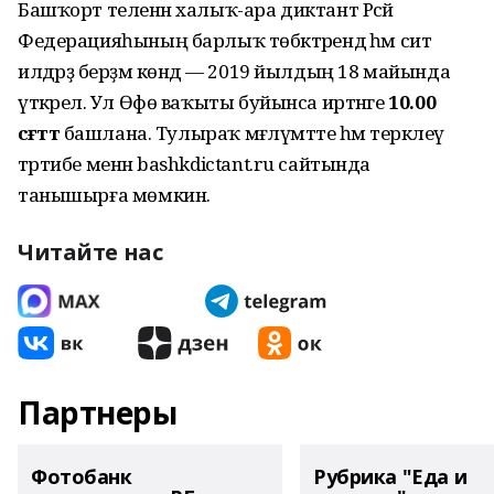
Башҡорт теленән халыҡ-ара диктант Рәсәй
Федерацияһының барлыҡ төбәктәрендә һәм сит
илдәрҙә берҙәм көндә — 2019 йылдың 18 майында
үткәрелә. Ул Өфө ваҡыты буйынса иртәнге
10.00
сәғәттә
башлана. Тулыраҡ мәғлүмәтте һәм теркәлеү
тәртибе менән bashkdictant.ru сайтында
танышырға мөмкин.
Читайте нас
Партнеры
Фотобанк
Рубрика "Еда и