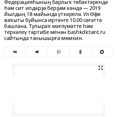
Федерацияһының барлыҡ төбәктәрендә
һәм сит илдәрҙә берҙәм көндә — 2019
йылдың 18 майында үткәрелә. Ул Өфө
ваҡыты буйынса иртәнге 10.00 сәғәттә
башлана. Тулыраҡ мәғлүмәтте һәм
теркәлеү тәртибе менән bashkdictant.ru
сайтында танышырға мөмкин.