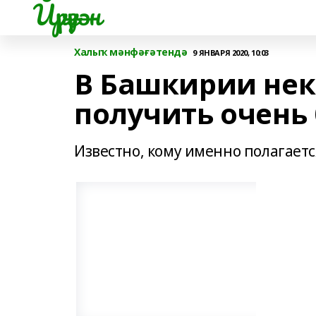
Йүрүҙән
Халыҡ мәнфәғәтендә
9 ЯНВАРЯ 2020, 10:03
В Башкирии нек
получить очень
Известно, кому именно полагаетс