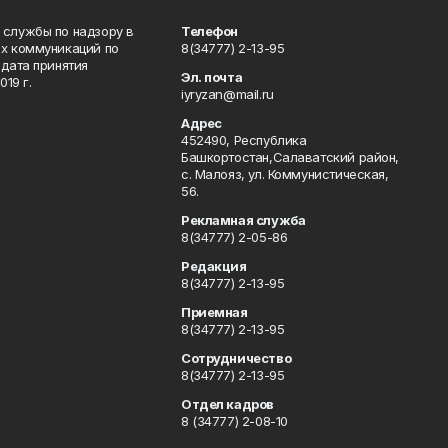
 службы по надзору в
Телефон
ых коммуникаций по
8(34777) 2-13-95
дата принятия
Эл. почта
19 г.
iyryzan@mail.ru
Адрес
452490, Республика
Башкортостан,Салаватский район,
с. Малояз, ул. Коммунистическая,
56.
Рекламная служба
8(34777) 2-05-86
Редакция
8(34777) 2-13-95
Приемная
8(34777) 2-13-95
Сотрудничество
8(34777) 2-13-95
Отдел кадров
8 (34777) 2-08-10