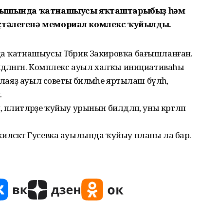
һуғышында ҡатнашыусы яҡташтарыбыҙ һәм
ҫтәлегенә мемориал комлекс ҡуйылды.
да ҡатнашыусы Тәбрик Закировҡа бағышланған.
дәләнгән. Комплекс ауыл халҡы инициативаһы
алаяҙ ауыл советы биләмәһе яртылаш бүлһә,
.
литәләрҙе ҡуйыу урынын билдәләп, уны кәртәләп
әсәктә Гусевка ауылында ҡуйыу планы ла бар.