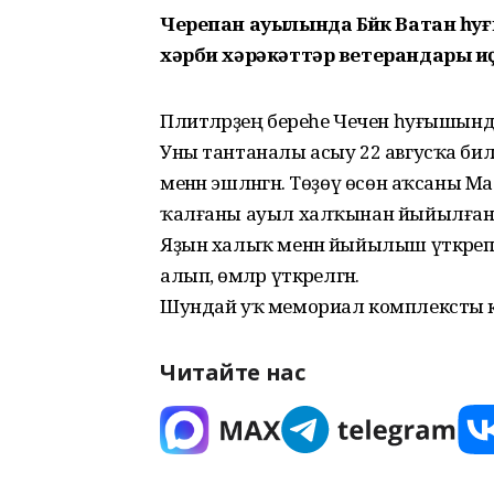
Черепан ауылында Бөйөк Ватан 
хәрби хәрәкәттәр ветерандары и
Плитәләрҙең береһе Чечен һуғышын
Уны тантаналы асыу 22 авгусҡа бил
менән эшләнгән. Төҙөү өсөн аҡсаны М
ҡалғаны ауыл халҡынан йыйылған
Яҙын халыҡ менән йыйылыш үткәреп, п
алып, өмәләр үткәрелгән.
Шундай уҡ мемориал комплексты кил
Читайте нас