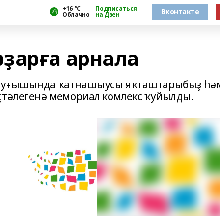
+16 °С
Подписаться
Вконтакте
Облачно
на Дзен
ҙарға арнала
 һуғышында ҡатнашыусы яҡташтарыбыҙ һә
ҫтәлегенә мемориал комлекс ҡуйылды.