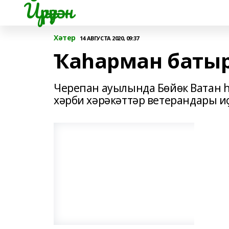
Йүрүҙән
Хәтер
14 АВГУСТА 2020, 09:37
Ҡаһарман батыр
Черепан ауылында Бөйөк Ватан
хәрби хәрәкәттәр ветерандары и