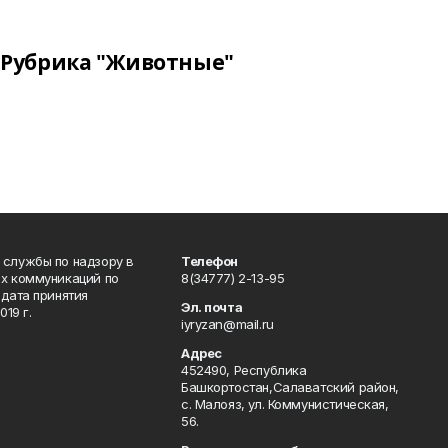
Рубрика "Животные"
 службы по надзору в
Телефон
ых коммуникаций по
8(34777) 2-13-95
дата принятия
Эл. почта
19 г.
iyryzan@mail.ru
Адрес
452490, Республика
Башкортостан,Салаватский район,
с. Малояз, ул. Коммунистическая,
56.