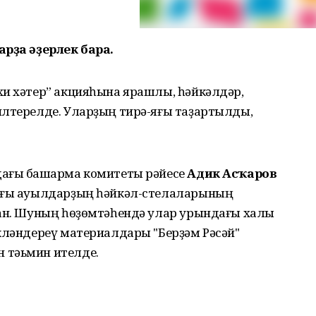
арҙа әҙерлек бара.
хи хәтер” акцияһына ярашлы, һәйкәлдәр,
илтерелде. Уларҙың тирә-яғы таҙартылды,
дағы башҡарма комитеты рәйесе
Адик Асҡаров
дағы ауылдарҙың һәйкәл-стелаларының
ған. Шуның һөҙөмтәһендә улар урындағы халыҡ
кләндереү материалдары "Берҙәм Рәсәй"
 тәьмин ителде.