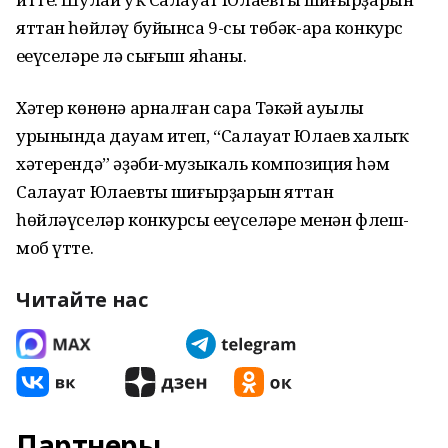
яттан һөйләү буйынса 9-сы төбәк-ара конкурс
еңеүселәре лә сығыш яһаны.
Хәтер көнөнә арналған сара Тәкәй ауылы
урынында дауам итеп, “Салауат Юлаев халыҡ
хәтерендә” әҙәби-музыкаль композиция һәм
Салауат Юлаевтың шиғырҙарын яттан
һөйләүселәр конкурсы еңеүселәре менән флеш-
моб үтте.
Читайте нас
Партнеры