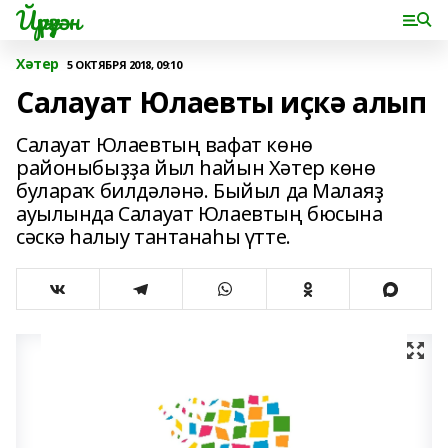
Йүрүҙән
Хәтер
5 ОКТЯБРЯ 2018, 09:10
Салауат Юлаевты иҫкә алып
Салауат Юлаевтың вафат көнө
районыбыҙҙа йыл һайын Хәтер көнө
булараҡ билдәләнә. Быйыл да Малаяҙ
ауылында Салауат Юлаевтың бюсына
сәскә һалыу тантанаһы үтте.