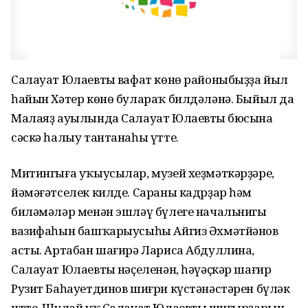
Салауат Юлаевтың вафат көнө районыбыҙҙа йыл
һайын Хәтер көнө булараҡ билдәләнә. Быйыл да
Малаяҙ ауылында Салауат Юлаевтың бюсына
сәскә һалыу тантанаһы үтте.
Митингыға уҡыусылар, музей хеҙмәткәрҙәре,
йәмәғәтселек килде. Сараны кадрҙар һәм
биләмәләр менән эшләү бүлеге начальнигы
вазифаһын башҡарыусыһы Айгиз Әхмәтйәнов
асты. Артабан шағирә Лариса Абдуллина,
Салауат Юлаевтың нәҫеленән, һәүәҫкәр шағир
Рузит Баһауетдинов шиғри күстәнәстәрен бүләк
итте. Шулай уҡ Салауат Юлаевтың шиғырҙарын