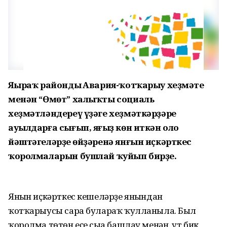
Яңыраҡ райондың Авария-ҡотҡарыу хеҙмәте
менән “Өмөт” халыҡты социаль
хеҙмәтләндереү үҙәге хеҙмәткәрҙәре
ауылдарға сығып, яңғыҙ көн иткән оло
йәштәгеләрҙең өйҙәренә янғын иҫкәрткес
ҡоролмаларын бушлай ҡуйып бирҙе.
Янғын иҫкәрткес кешеләрҙе янғындан
ҡотҡарыусы сара булараҡ ҡулланыла. Был
ҡоролма төтөн еҫе сыға башлау менән, ут бик