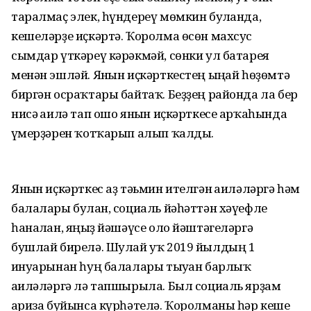
таралмаҫ элек, һүндереү мөмкин булғанда,
кешеләрҙе иҫкәртә. Ҡоролма өсөн махсус
сымдар үткәреү кәрәкмәй, сөнки ул батарея
менән эшләй. Янғын иҫкәрткестең ыңғай һөҙөмтә
биргән осраҡтары байтаҡ. Беҙҙең районда ла бер
нисә ғаилә тап ошо янғын иҫкәрткесе арҡаһында
ғүмерҙәрен ҡотҡарып алып ҡалды.
Янғын иҫкәрткес аҙ тәьмин ителгән ғаиләләргә һәм
балалары булған, социаль йәһәттән хәүефле
һаналған, яңғыҙ йәшәүсе оло йәштәгеләргә
бушлай бирелә. Шулай уҡ 2019 йылдың 1
ғинуарынан һуң балалары тыуған барлыҡ
ғаиләләргә лә тапшырыла. Был социаль ярҙам
ғариза буйынса күрһәтелә. Ҡоролманы һәр кеше