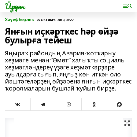
Йүрүҙән
Хәүефһеҙлек
25 ОКТЯБРЯ 2019, 08:27
Янғын иҫкәрткес һәр өйҙә
булырға тейеш
Яңыраҡ райондың Авария-ҡотҡарыу
хеҙмәте менән “Өмөт” халыҡты социаль
хеҙмәтләндереү үҙәге хеҙмәткәрҙәре
ауылдарға сығып, яңғыҙ көн иткән оло
йәштәгеләрҙең өйҙәренә янғын иҫкәрткес
ҡоролмаларын бушлай ҡуйып бирҙе.