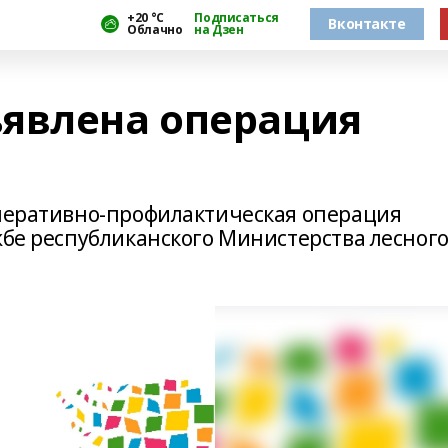
+20 °С
Подписаться
Вконтакте
Облачно
на Дзен
явлена операция
оперативно-профилактическая операция
жбе республиканского Министерства лесног