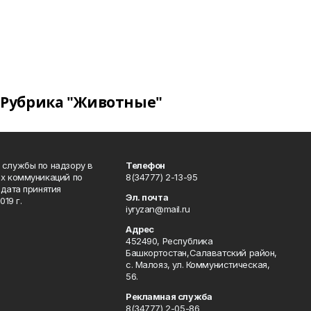
Рубрика "Животные"
 службы по надзору в
Телефон
ых коммуникаций по
8(34777) 2-13-95
дата принятия
Эл. почта
19 г.
iyryzan@mail.ru
Адрес
452490, Республика
Башкортостан,Салаватский район,
с. Малояз, ул. Коммунистическая,
56.
Рекламная служба
8(34777) 2-05-86